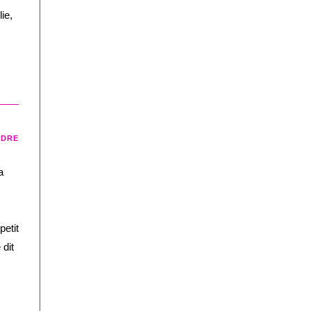
ie,
NDRE
a
petit
 dit