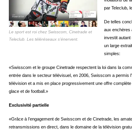
par Teleclub, l
De telles conc
aux enchères a
Le sport est roi chez Swisscom, Cinetrade et
investit autant
Teleclub. Les téléréseaux s’énervent.
un large extra
simples:
«Swisscom et le groupe Cinetrade respectent la loi dans la comm
entrée dans le secteur télévisuel, en 2006, Swisscom a permis 
télévision et a mis en place progressivement une offre complète
glace et de football.»
Exclusivité partielle
«Grâce à l’engagement de Swisscom et de Cinetrade, les amateur
retransmissions en direct, dans le domaine de la télévision gratu