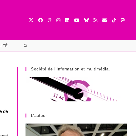
TOGGLE
LITÉ
WEBSITE
SEARCH
Société de l’information et multimédia.
e de
L’auteur
ment