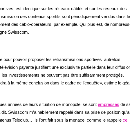
 sportives, est identique sur les réseaux câblés et sur les réseaux des
ansmission des contenus sportifs sont périodiquement vendus dans le
alement des câblo-opérateurs, par exemple. Qui plus est, de nombreu
uligne Swisscom.
pour pouvoir proposer les retransmissions sportives ­ autrefois
lévision payante justifient une exclusivité partielle dans leur diffusio
e, les investissements ne peuvent pas être suffisamment protégés.
ra à la même conclusion dans le cadre de l’enquête», estime le géa
ongues années de leurs situation de monopole, se sont
empressés
de sa
it, Swisscom m’a habilement rappelé dans sa prise de positon qu’a
ntenus Teleclub… Ils l’ont fait sous la menace, comme le rappelle
ce