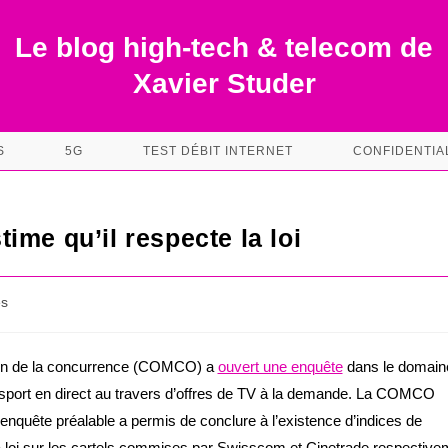
Le blog high-tech & telecom de
Xavier Studer
S
5G
TEST DÉBIT INTERNET
CONFIDENTIA
me qu’il respecte la loi
es
n de la concurrence (COMCO) a
ouvert une enquête
dans le domain
e sport en direct au travers d’offres de TV à la demande. La COMCO
enquête préalable a permis de conclure à l’existence d’indices de
la loi sur les cartels commises par Swisscom et Cinetrade respective