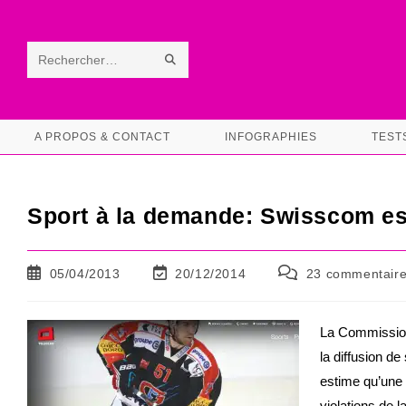
Skip
to
content
ENVOYER
Rechercher
LA
sur
RECHERCHE
ce
A PROPOS & CONTACT
INFOGRAPHIES
TEST
site
Sport à la demande: Swisscom esti
Publication
Dernière
Commentaires
05/04/2013
20/12/2014
23 commentair
publiée :
modification
de
de
la
la
publication :
La Commissio
publication :
la diffusion d
estime qu’une 
violations de 