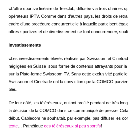
«L’offre sportive linéaire de Teleclub, diffusée via trois chaînes
opérateurs IPTV. Comme dans d’autres pays, les droits de retr
cadre d’une procédure concurrentielle à laquelle participent ég
offres sportives et de divertissement se font concurrence», so
Investissements
«Les investissements élevés réalisés par Swisscom et Cinetrade 
négligées en Suisse ­ sous forme de contenus attrayants pour la té
sur la Plate-forme Swisscom TV. Sans cette exclusivité partiell
Swisscom et Cinetrade ont la conviction que la COMCO parviend
bleu.
De leur côté, les téléréseaux, qui ont profité pendant de très l
la décision de la COMCO dans ce communiqué de presse. Cela d
début, Cablecom ne souhaitait, par exemple, pas diffuser les co
texte
… Pathétique
ces téléréseaux si peu sportifs
!