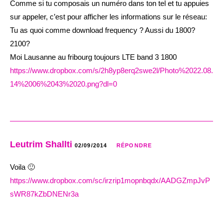
Comme si tu composais un numéro dans ton tel et tu appuies
sur appeler, c’est pour afficher les informations sur le réseau:
Tu as quoi comme download frequency ? Aussi du 1800?
2100?
Moi Lausanne au fribourg toujours LTE band 3 1800
https://www.dropbox.com/s/2h8yp8erq2swe2l/Photo%2022.08.
14%2006%2043%2020.png?dl=0
Leutrim Shallti
02/09/2014
RÉPONDRE
Voila 🙂
https://www.dropbox.com/sc/irzrip1mopnbqdx/AADGZmpJvP
sWR87kZbDNENr3a