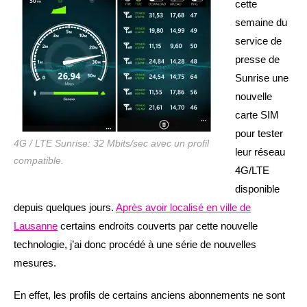
cette
semaine du
service de
presse de
Sunrise une
nouvelle
carte SIM
pour tester
4G / LTE Sunrise: 32 Mbits/sec avec un profil
leur réseau
compatible.
4G/LTE
disponible
depuis quelques jours.
Après avoir localisé en ville de
Lausanne
certains endroits couverts par cette nouvelle
technologie, j’ai donc procédé à une série de nouvelles
mesures.
En effet, les profils de certains anciens abonnements ne sont