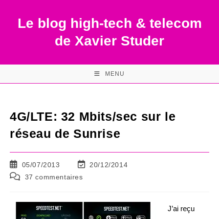
Skip
to
Le blog high-tech & telecom
content
de Xavier Studer
MENU
4G/LTE: 32 Mbits/sec sur le
réseau de Sunrise
Publication
Dernière
05/07/2013
20/12/2014
publiée :
modification
Commentaires
37 commentaires
de
de
la
la
publication :
publication :
J’ai reçu