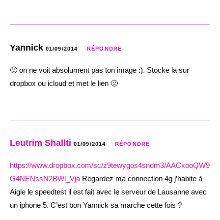
Yannick
01/09/2014
RÉPONDRE
🙂 on ne voit absolument pas ton image :). Stocke la sur
dropbox ou icloud et met le lien 🙂
Leutrim Shallti
01/09/2014
RÉPONDRE
https://www.dropbox.com/sc/z9tewygos4sndm3/AACkooQW9
G4NENssN2BWl_Vja
Regardez ma connection 4g j’habite à
Aigle le speedtest il est fait avec le serveur de Lausanne avec
un iphone 5. C’est bon Yannick sa marche cette fois ?