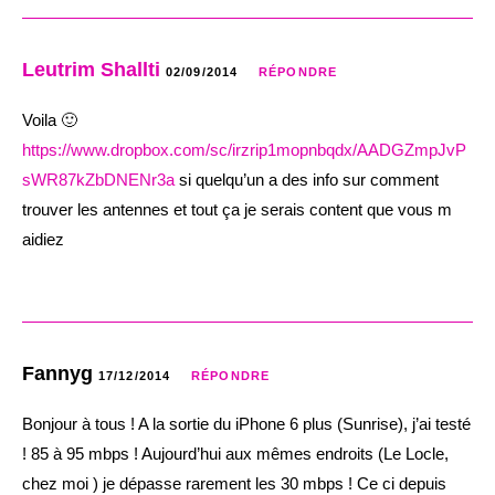
Leutrim Shallti
02/09/2014
RÉPONDRE
Voila 🙂
https://www.dropbox.com/sc/irzrip1mopnbqdx/AADGZmpJvP
sWR87kZbDNENr3a
si quelqu’un a des info sur comment
trouver les antennes et tout ça je serais content que vous m
aidiez
Fannyg
17/12/2014
RÉPONDRE
Bonjour à tous ! A la sortie du iPhone 6 plus (Sunrise), j’ai testé
! 85 à 95 mbps ! Aujourd’hui aux mêmes endroits (Le Locle,
chez moi ) je dépasse rarement les 30 mbps ! Ce ci depuis