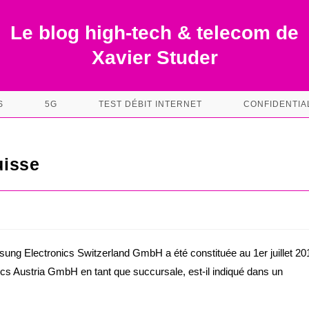
Le blog high-tech & telecom de
Xavier Studer
S
5G
TEST DÉBIT INTERNET
CONFIDENTIA
uisse
s
ng Electronics Switzerland GmbH a été constituée au 1er juillet 20
ics Austria GmbH en tant que succursale, est-il indiqué dans un