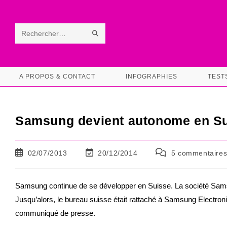
Skip
to
content
ENVOYER
Rechercher
LA
sur
RECHERCHE
ce
A PROPOS & CONTACT
INFOGRAPHIES
TEST
site
Samsung devient autonome en S
Publication
Dernière
Commentaires
02/07/2013
20/12/2014
5 commentaire
publiée :
modification
de
de
la
la
publication :
Samsung continue de se développer en Suisse. La société Samsu
publication :
Jusqu’alors, le bureau suisse était rattaché à Samsung Electron
communiqué de presse.