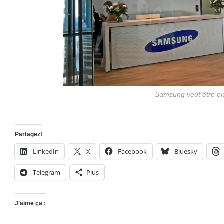
Samsung veut être pl
Partagez!
LinkedIn
X
Facebook
Bluesky
Telegram
Plus
J’aime ça :