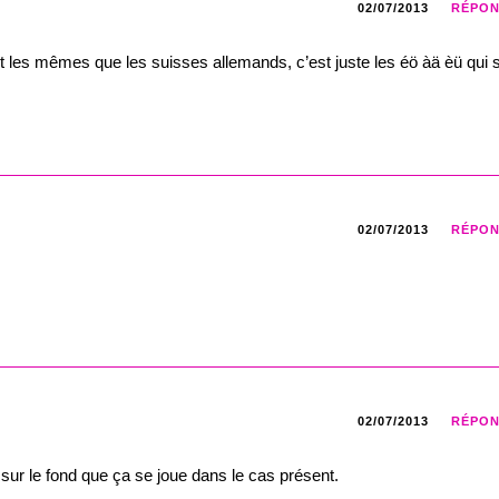
02/07/2013
RÉPO
es mêmes que les suisses allemands, c’est juste les éö àä èü qui 
02/07/2013
RÉPO
02/07/2013
RÉPO
 sur le fond que ça se joue dans le cas présent.