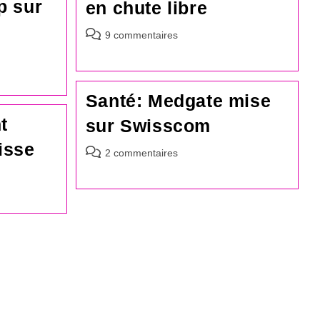
p sur
en chute libre
Commentaires
9 commentaires
de
la
publication :
Santé: Medgate mise
t
sur Swisscom
isse
Commentaires
2 commentaires
de
la
publication :