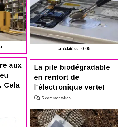
publication :
en.
Un éclaté du LG G5.
are aux
La pile biodégradable
peu
en renfort de
. Cela
l’électronique verte!
Commentaires
5 commentaires
de
la
publication :