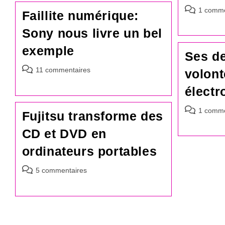
publication :
Commentair
1 comme
Faillite numérique:
de
Sony nous livre un bel
la
publication :
exemple
Ses de
Commentaires
11 commentaires
volont
de
électr
la
publication :
Commentair
1 comme
Fujitsu transforme des
de
CD et DVD en
la
publication :
ordinateurs portables
Commentaires
5 commentaires
de
la
publication :