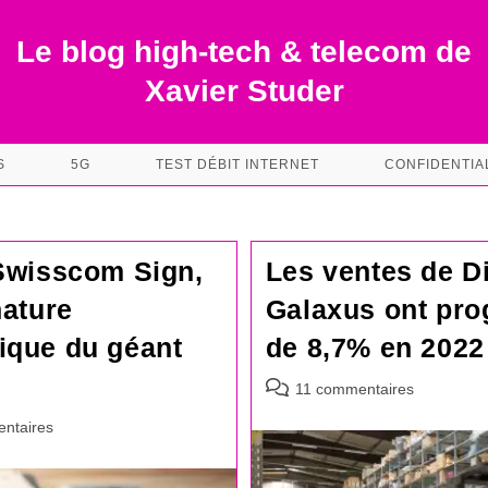
Le blog high-tech & telecom de
Xavier Studer
S
5G
TEST DÉBIT INTERNET
CONFIDENTIA
Swisscom Sign,
Les ventes de Di
nature
Galaxus ont pro
ique du géant
de 8,7% en 2022
Commentaires
11 commentaires
de
es
ntaires
la
publication :