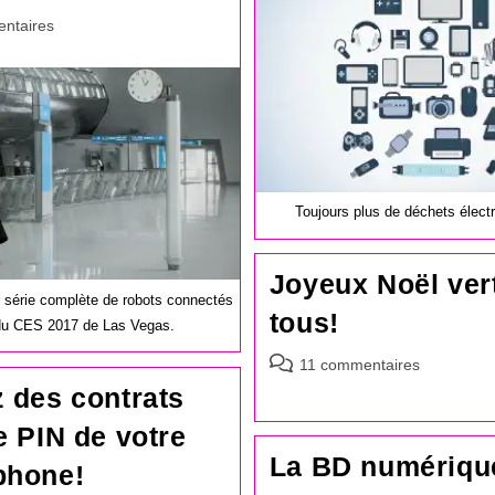
es
ntaires
Toujours plus de déchets électr
Joyeux Noël ver
 série complète de robots connectés
tous!
 du CES 2017 de Las Vegas.
Commentaires
11 commentaires
de
 des contrats
la
e PIN de votre
publication :
La BD numérique
phone!