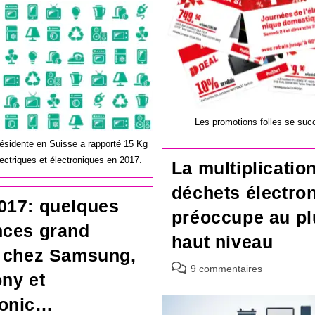
Les promotions folles se succ
résidente en Suisse a rapporté 15 Kg
ectriques et électroniques en 2017.
La multiplicatio
déchets électro
017: quelques
préoccupe au pl
nces grand
haut niveau
c chez Samsung,
Commentaires
9 commentaires
ny et
de
la
onic…
publication :