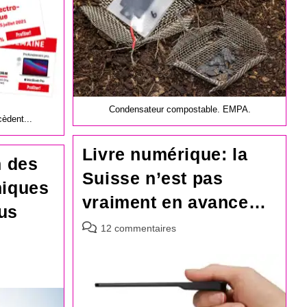
Condensateur compostable. EMPA.
èdent...
Livre numérique: la
n des
Suisse n’est pas
niques
vraiment en avance…
us
Commentaires
12 commentaires
de
la
publication :