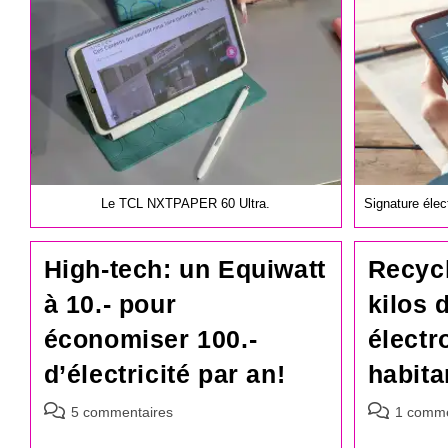
publication :
publication :
Le TCL NXTPAPER 60 Ultra.
Signature élec
High-tech: un Equiwatt
Recycl
à 10.- pour
kilos 
économiser 100.-
électr
d’électricité par an!
habita
Commentaires
Commentair
5 commentaires
1 comme
de
de