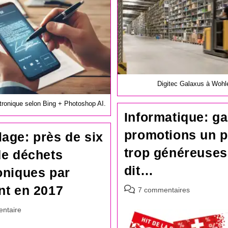
Digitec Galaxus à Wohl
tronique selon Bing + Photoshop AI.
Informatique: g
promotions un 
age: près de six
trop généreuses
de déchets
dit…
oniques par
nt en 2017
Commentaires
7 commentaires
de
es
ntaire
la
publication :