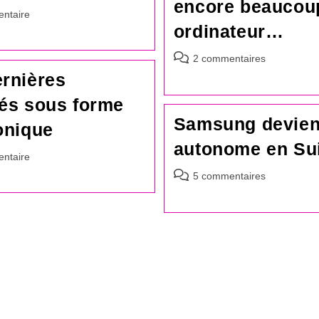
encore beaucou
es
ntaire
ordinateur…
Commentaires
2 commentaires
de
rnières
la
és sous forme
publication :
Samsung devien
onique
autonome en Su
es
ntaire
Commentaires
5 commentaires
de
la
publication :