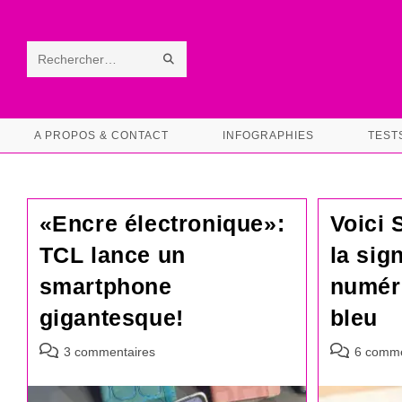
Skip
to
content
ENVOYER
Rechercher
LA
sur
RECHERCHE
ce
A PROPOS & CONTACT
INFOGRAPHIES
TEST
site
«Encre électronique»:
Voici 
TCL lance un
la sig
smartphone
numér
gigantesque!
bleu
Commentaires
Commentair
3 commentaires
6 comme
de
de
la
la