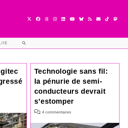
TOGGLE
LITÉ
WEBSITE
SEARCH
gitec
Technologie sans fil:
gressé
la pénurie de semi-
conducteurs devrait
s’estomper
Commentaires
4 commentaires
de
la