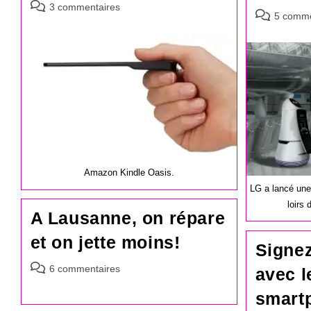
Commentaires
3 commentaires
Commentair
5 comme
de
de
la
la
publication :
publication :
Amazon Kindle Oasis.
LG a lancé une
loirs
A Lausanne, on répare
et on jette moins!
Signez
Commentaires
6 commentaires
avec l
de
smart
la