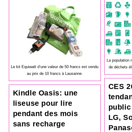
la
la
publication :
publication :
La population 
Le kit Equiwatt d’une valeur de 50 francs est vendu
de déchets él
au prix de 10 francs à Lausanne.
CES 2
Kindle Oasis: une
tenda
liseuse pour lire
publi
pendant des mois
LG, So
sans recharge
Panas