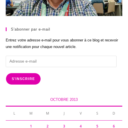
S'abonner par e-mail
Entrez votre adresse e-mail pour vous abonner à ce blog et recevoir
une notification pour chaque nouvel article.
Adresse
e-
mail
S'INSCRIRE
OCTOBRE 2013
L
M
M
J
V
S
D
1
2
3
4
5
6