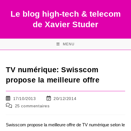
Skip
to
Le blog high-tech & telecom
content
de Xavier Studer
MENU
TV numérique: Swisscom
propose la meilleure offre
Publication
Dernière
17/10/2013
20/12/2014
publiée :
modification
Commentaires
25 commentaires
de
de
la
la
publication :
publication :
Swisscom propose la meilleure offre de TV numérique selon le