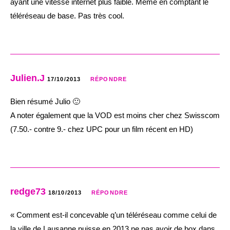
ayant une vitesse internet plus faible. Même en comptant le
téléréseau de base. Pas très cool.
Julien.J
17/10/2013
RÉPONDRE
Bien résumé Julio 🙂
A noter également que la VOD est moins cher chez Swisscom
(7.50.- contre 9.- chez UPC pour un film récent en HD)
redge73
18/10/2013
RÉPONDRE
« Comment est-il concevable q’un téléréseau comme celui de
la ville de Lausanne puisse en 2013 ne pas avoir de box dans