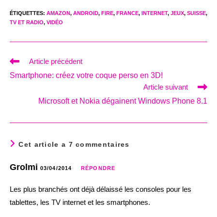
ÉTIQUETTES
:
AMAZON
,
ANDROID
,
FIRE
,
FRANCE
,
INTERNET
,
JEUX
,
SUISSE
,
TV ET RADIO
,
VIDÉO
Read
Article précédent
more
Smartphone: créez votre coque perso en 3D!
articles
Article suivant
Microsoft et Nokia dégainent Windows Phone 8.1
Cet article a 7 commentaires
Grolmi
03/04/2014
RÉPONDRE
Les plus branchés ont déjà délaissé les consoles pour les
tablettes, les TV internet et les smartphones.