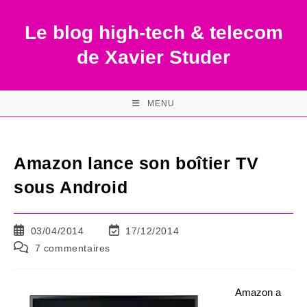
Skip
to
Le blog high-tech & telecom
content
de Xavier Studer
MENU
Amazon lance son boîtier TV
sous Android
Publication
Dernière
03/04/2014
17/12/2014
publiée :
modification
Commentaires
7 commentaires
de
de
la
la
publication :
publication :
Amazon a