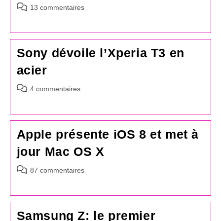
Commentaires
13 commentaires
de
la
publication :
Sony dévoile l’Xperia T3 en
acier
Commentaires
4 commentaires
de
la
publication :
Apple présente iOS 8 et met à
jour Mac OS X
Commentaires
87 commentaires
de
la
publication :
Samsung Z: le premier