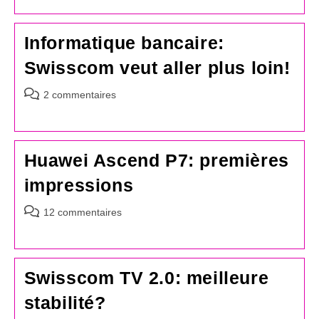
la
publication :
Informatique bancaire:
Swisscom veut aller plus loin!
Commentaires
2 commentaires
de
la
publication :
Huawei Ascend P7: premières
impressions
Commentaires
12 commentaires
de
la
publication :
Swisscom TV 2.0: meilleure
stabilité?