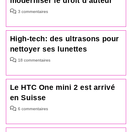
moderniser le droit d’auteur
Commentaires
3 commentaires
de
la
publication :
High-tech: des ultrasons pour
nettoyer ses lunettes
Commentaires
18 commentaires
de
la
publication :
Le HTC One mini 2 est arrivé
en Suisse
Commentaires
6 commentaires
de
la
publication :