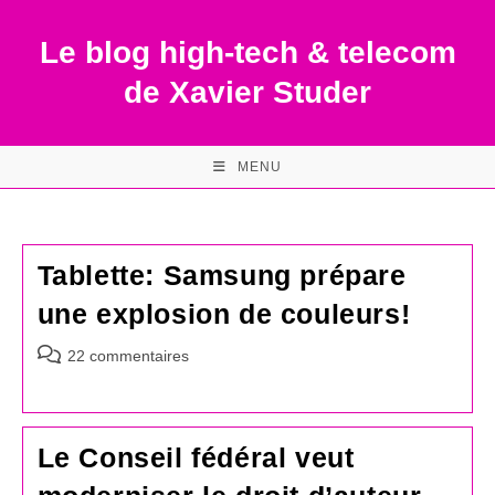
Skip
to
Le blog high-tech & telecom
content
de Xavier Studer
MENU
Tablette: Samsung prépare
une explosion de couleurs!
Commentaires
22 commentaires
de
la
publication :
Le Conseil fédéral veut