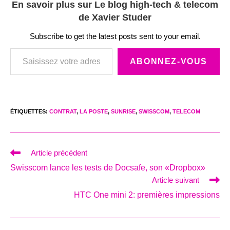
En savoir plus sur Le blog high-tech & telecom
de Xavier Studer
Subscribe to get the latest posts sent to your email.
Saisissez votre adresse e-mail…
ABONNEZ-VOUS
ÉTIQUETTES
:
CONTRAT
,
LA POSTE
,
SUNRISE
,
SWISSCOM
,
TELECOM
Read
Article précédent
more
Swisscom lance les tests de Docsafe, son «Dropbox»
articles
Article suivant
HTC One mini 2: premières impressions