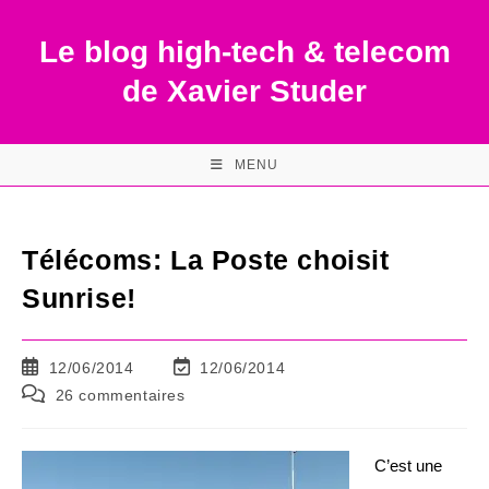
Skip
to
Le blog high-tech & telecom
content
de Xavier Studer
MENU
Télécoms: La Poste choisit
Sunrise!
Publication
Dernière
12/06/2014
12/06/2014
publiée :
modification
Commentaires
26 commentaires
de
de
la
la
publication :
publication :
C’est une