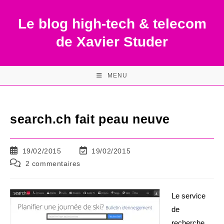
Skip
to
Le blog high-tech & telecom
content
de Xavier Studer
MENU
search.ch fait peau neuve
Publication
Dernière
19/02/2015
19/02/2015
publiée :
modification
Commentaires
2 commentaires
de
de
la
la
publication :
publication :
Le service
de
recherche