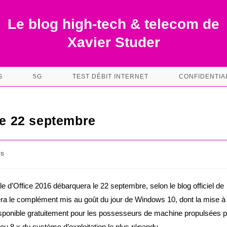
Le blog high-tech & telecom de
Xavier Studer
S
5G
TEST DÉBIT INTERNET
CONFIDENTIA
le 22 septembre
es
le d’Office 2016 débarquera le 22 septembre, selon le blog officiel de
sera le complément mis au goût du jour de Windows 10, dont la mise à 
isponible gratuitement pour les possesseurs de machine propulsées p
 ou 8.x du système d’exploitation le plus répandu.