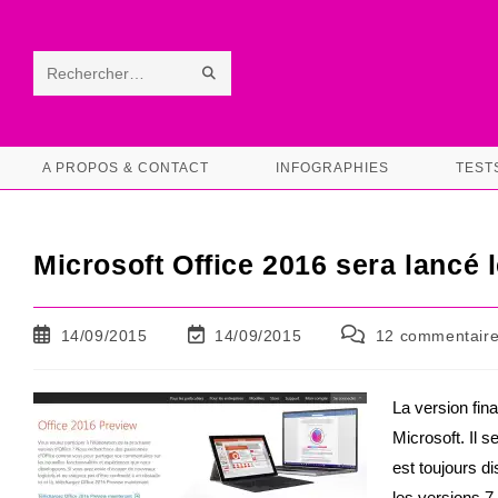
Skip
to
content
ENVOYER
Rechercher
LA
sur
RECHERCHE
ce
A PROPOS & CONTACT
INFOGRAPHIES
TEST
site
Microsoft Office 2016 sera lancé 
Publication
Dernière
Commentaires
14/09/2015
14/09/2015
12 commentair
publiée :
modification
de
de
la
la
publication :
La version fina
publication :
Microsoft. Il 
est toujours d
les versions 7