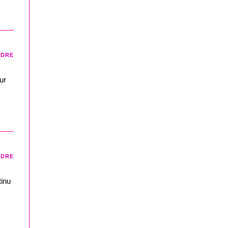
NDRE
ur
NDRE
tinu