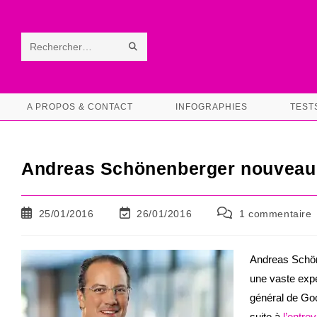
Skip
to
content
ENVOYER
Rechercher
LA
sur
RECHERCHE
ce
A PROPOS & CONTACT
INFOGRAPHIES
TEST
site
Andreas Schönenberger nouveau
Publication
Dernière
Commentaires
25/01/2016
26/01/2016
1 commentaire
publiée :
modification
de
de
la
la
publication :
Andreas Schön
publication :
une vaste expé
général de Goo
suite à
l’entre