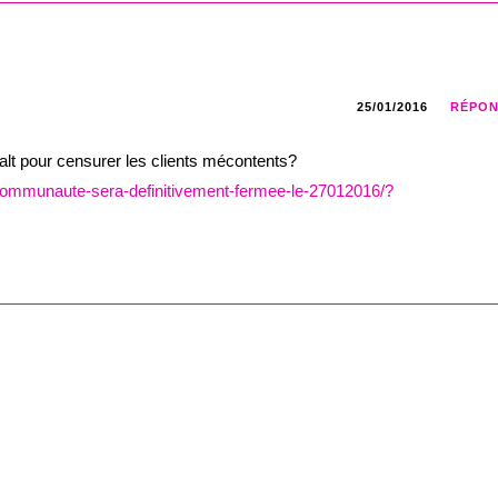
25/01/2016
RÉPO
lt pour censurer les clients mécontents?
a-communaute-sera-definitivement-fermee-le-27012016/?