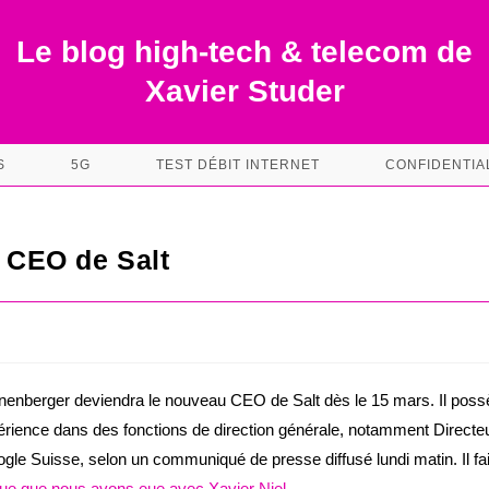
Le blog high-tech & telecom de
Xavier Studer
S
5G
TEST DÉBIT INTERNET
CONFIDENTIA
 CEO de Salt
enberger deviendra le nouveau CEO de Salt dès le 15 mars. Il poss
rience dans des fonctions de direction générale, notamment Directe
gle Suisse, selon un communiqué de presse diffusé lundi matin. Il fai
vue que nous avons eue avec Xavier Niel
.