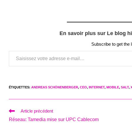
En savoir plus sur Le blog h
Subscribe to get the 
Saisissez votre adresse e-mail…
ÉTIQUETTES
:
ANDREAS SCHÖNENBERGER
,
CEO
,
INTERNET
,
MOBILE
,
SALT
,
Read
Article précédent
more
Réseau: Tamedia mise sur UPC Cablecom
articles