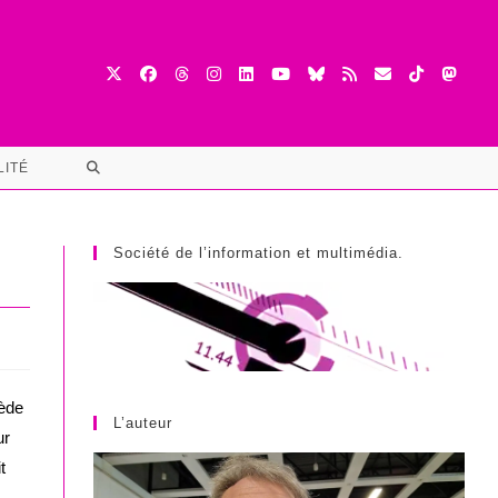
TOGGLE
LITÉ
WEBSITE
SEARCH
Société de l’information et multimédia.
ède
L’auteur
ur
t