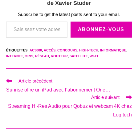
de Xavier Studer
Subscribe to get the latest posts sent to your email.
Saisissez votre adresse e-mail…
ABONNEZ-VOUS
ÉTIQUETTES
:
AC3000
,
ACCÈS
,
CONCOURS
,
HIGH-TECH
,
INFORMATIQUE
,
INTERNET
,
ORBI
,
RÉSEAU
,
ROUTEUR
,
SATELLITE
,
WI-FI
Read
Article précédent
more
Sunrise offre un iPad avec l’abonnement One…
articles
Article suivant
Streaming Hi-Res Audio pour Qobuz et webcam 4K chez
Logitech