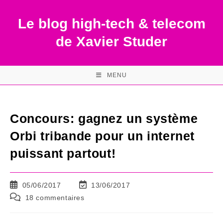
Skip
to
Le blog high-tech & telecom
content
de Xavier Studer
MENU
Concours: gagnez un système
Orbi tribande pour un internet
puissant partout!
Publication
Dernière
05/06/2017
13/06/2017
publiée :
modification
Commentaires
18 commentaires
de
de
la
la
publication :