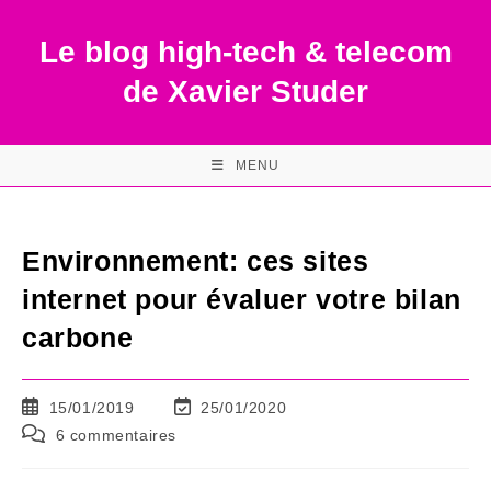
Skip
to
Le blog high-tech & telecom
content
de Xavier Studer
MENU
Environnement: ces sites
internet pour évaluer votre bilan
carbone
Publication
Dernière
15/01/2019
25/01/2020
publiée :
modification
Commentaires
6 commentaires
de
de
la
la
publication :