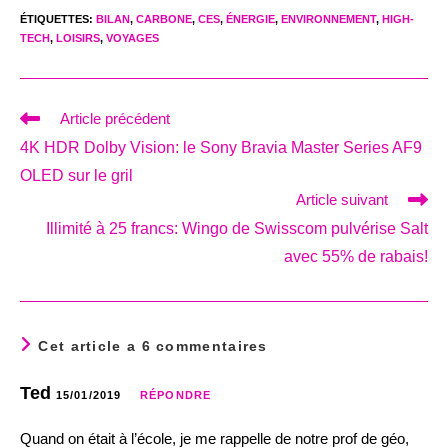
ÉTIQUETTES
:
BILAN
,
CARBONE
,
CES
,
ÉNERGIE
,
ENVIRONNEMENT
,
HIGH-
TECH
,
LOISIRS
,
VOYAGES
Read
Article précédent
more
4K HDR Dolby Vision: le Sony Bravia Master Series AF9
articles
OLED sur le gril
Article suivant
Illimité à 25 francs: Wingo de Swisscom pulvérise Salt
avec 55% de rabais!
Cet article a 6 commentaires
Ted
15/01/2019
RÉPONDRE
Quand on était à l’école, je me rappelle de notre prof de géo,