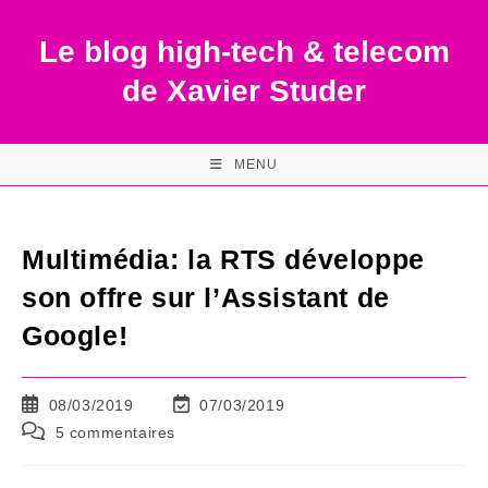
Skip
to
Le blog high-tech & telecom
content
de Xavier Studer
MENU
Multimédia: la RTS développe
son offre sur l’Assistant de
Google!
Publication
Dernière
08/03/2019
07/03/2019
publiée :
modification
Commentaires
5 commentaires
de
de
la
la
publication :