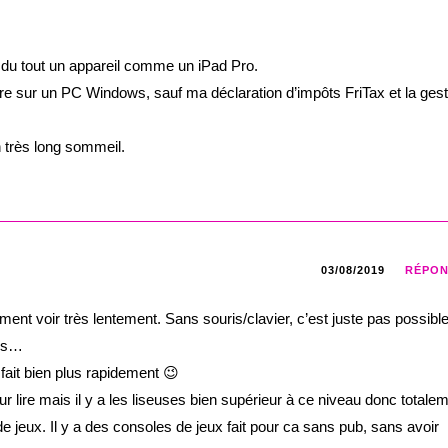
du tout un appareil comme un iPad Pro.
ire sur un PC Windows, sauf ma déclaration d’impôts FriTax et la gest
.
n très long sommeil.
03/08/2019
RÉPO
ent voir très lentement. Sans souris/clavier, c’est juste pas possibl
res…
 fait bien plus rapidement 😉
r lire mais il y a les liseuses bien supérieur à ce niveau donc totale
de jeux. Il y a des consoles de jeux fait pour ca sans pub, sans avoir