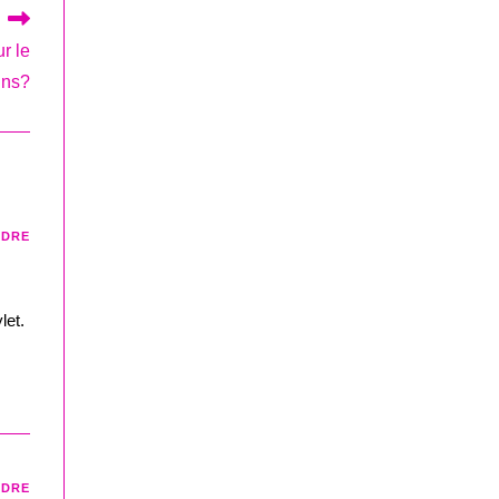
r le
ins?
NDRE
let.
NDRE