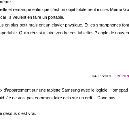
i même.
eille et remarque enfin que c’est un objet totalement inutile. Même G
r ils veulent en faire un portable.
us en plus petit mais ont un clavier physique. Et les smartphones font
ansportable. Qui a réussi à faire vendre ces tablettes ? apple de nouve
04/08/2019
RÉPO
ieux d’appartement sur une tablette Samsung avec le logiciel Homepad 
uid. Je ne vois pas comment faire cela sur un ordi… Donc pas
e dessus c’est vrai.