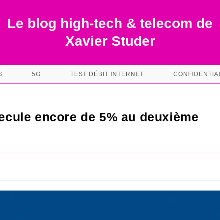
Le blog high-tech & telecom de
Xavier Studer
S
5G
TEST DÉBIT INTERNET
CONFIDENTIA
 recule encore de 5% au deuxième
s