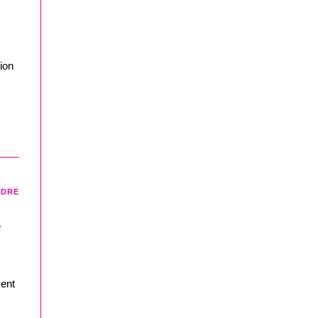
ion
NDRE
e
ment