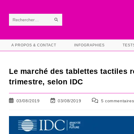
Skip
to
content
ENVOYER
Rechercher
LA
sur
RECHERCHE
ce
A PROPOS & CONTACT
INFOGRAPHIES
TEST
site
Le marché des tablettes tactiles
trimestre, selon IDC
Publication
Dernière
Commentaires
03/08/2019
03/08/2019
5 commentaire
publiée :
modification
de
de
la
la
publication :
publication :