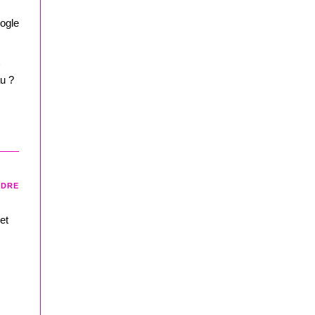
oogle
au ?
NDRE
et