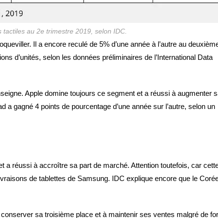
 tactiles au 2e trimestre 2019, selon IDC.
roqueviller. Il a encore reculé de 5% d’une année à l’autre au deuxièm
ons d’unités, selon les données préliminaires de l’International Data
nseigne. Apple domine toujours ce segment et a réussi à augmenter 
Pad a gagné 4 points de pourcentage d’une année sur l’autre, selon un
a réussi à accroître sa part de marché. Attention toutefois, car cett
 livraisons de tablettes de Samsung. IDC explique encore que le Coré
à conserver sa troisième place et à maintenir ses ventes malgré de fo