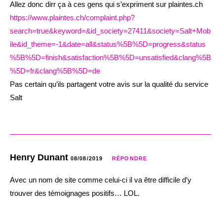
Allez donc dirr ça à ces gens qui s’expriment sur plaintes.ch
https://www.plaintes.ch/complaint.php?
search=true&keyword=&id_society=27411&society=Salt+Mob
ile&id_theme=-1&date=all&status%5B%5D=progress&status
%5B%5D=finish&satisfaction%5B%5D=unsatisfied&clang%5B
%5D=fr&clang%5B%5D=de
Pas certain qu’ils partagent votre avis sur la qualité du service
Salt
Henry Dunant
08/08/2019
RÉPONDRE
Avec un nom de site comme celui-ci il va être difficile d’y
trouver des témoignages positifs… LOL.