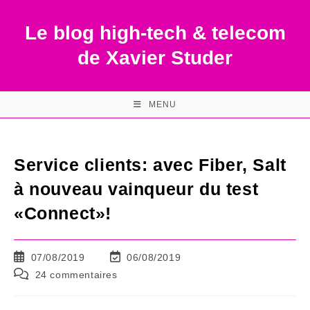
Skip
to
Le blog high-tech & telecom
content
de Xavier Studer
MENU
Service clients: avec Fiber, Salt
à nouveau vainqueur du test
«Connect»!
Publication
Dernière
07/08/2019
06/08/2019
publiée :
modification
Commentaires
24 commentaires
de
de
la
la
publication :