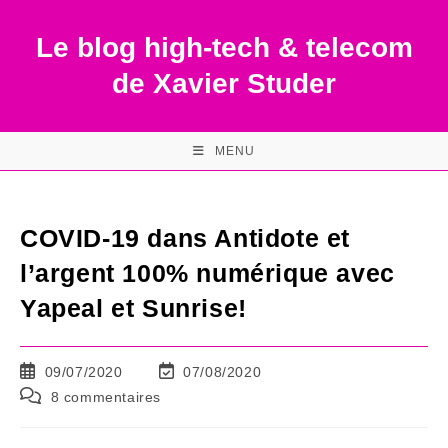
Skip
to
Le blog high-tech & telecom
content
de Xavier Studer
MENU
COVID-19 dans Antidote et
l’argent 100% numérique avec
Yapeal et Sunrise!
Publication
Dernière
09/07/2020
07/08/2020
publiée :
modification
Commentaires
8 commentaires
de
de
la
la
publication :