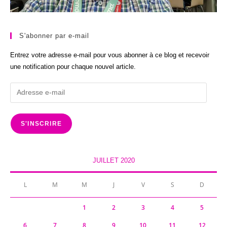
S'abonner par e-mail
Entrez votre adresse e-mail pour vous abonner à ce blog et recevoir
une notification pour chaque nouvel article.
Adresse
e-
mail
S'INSCRIRE
JUILLET 2020
L
M
M
J
V
S
D
1
2
3
4
5
6
7
8
9
10
11
12