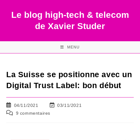
Skip
to
Le blog high-tech & telecom
content
de Xavier Studer
MENU
La Suisse se positionne avec un
Digital Trust Label: bon début
Publication
Dernière
04/11/2021
03/11/2021
publiée :
modification
Commentaires
9 commentaires
de
de
la
la
publication :
publication :