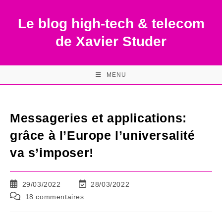
Skip
to
Le blog high-tech & telecom
content
de Xavier Studer
MENU
Messageries et applications:
grâce à l’Europe l’universalité
va s’imposer!
Publication
Dernière
29/03/2022
28/03/2022
publiée :
modification
Commentaires
18 commentaires
de
de
la
la
publication :