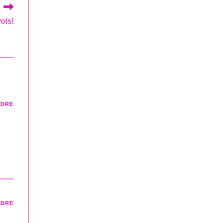
ols!
NDRE
NDRE