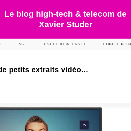
Le blog high-tech & telecom de
Xavier Studer
S
5G
TEST DÉBIT INTERNET
CONFIDENTIA
de petits extraits vidéo…
s