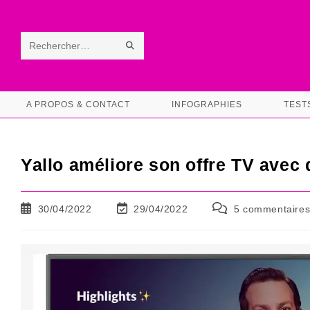
Skip
to
content
ENVOYER
Rechercher
LA
sur
RECHERCHE
ce
A PROPOS & CONTACT
INFOGRAPHIES
TEST
site
Yallo améliore son offre TV avec 
Publication
Dernière
Commentaires
30/04/2022
29/04/2022
5 commentaire
publiée :
modification
de
de
la
la
publication :
publication :