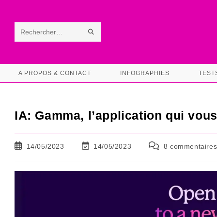
Skip
to
content
ENVOYER
Rechercher
LA
sur
RECHERCHE
ce
A PROPOS & CONTACT
INFOGRAPHIES
TEST
site
IA: Gamma, l’application qui vou
Publication
Dernière
Commentaires
14/05/2023
14/05/2023
8 commentaire
publiée :
modification
de
de
la
la
publication :
publication :