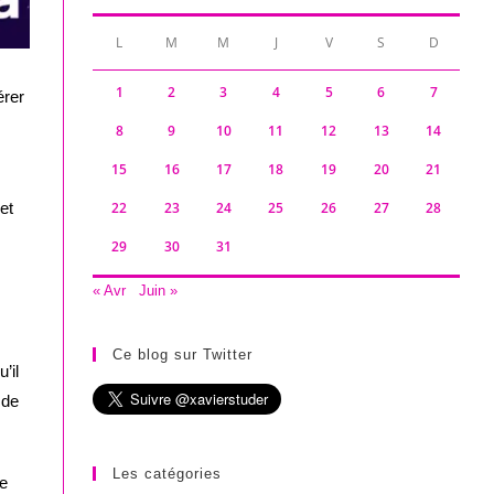
L
M
M
J
V
S
D
1
2
3
4
5
6
7
érer
8
9
10
11
12
13
14
15
16
17
18
19
20
21
et
22
23
24
25
26
27
28
29
30
31
« Avr
Juin »
Ce blog sur Twitter
’il
 de
Les catégories
de