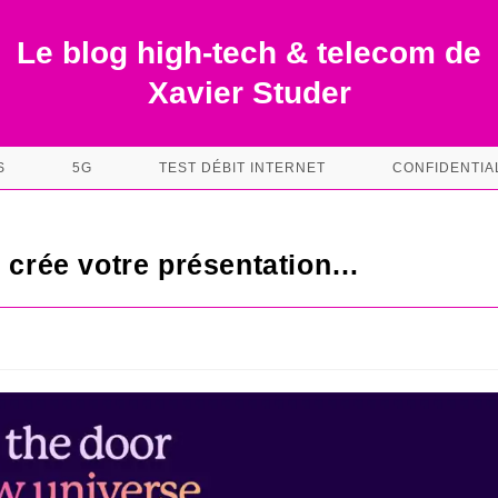
Le blog high-tech & telecom de
Xavier Studer
S
5G
TEST DÉBIT INTERNET
CONFIDENTIA
s crée votre présentation…
s