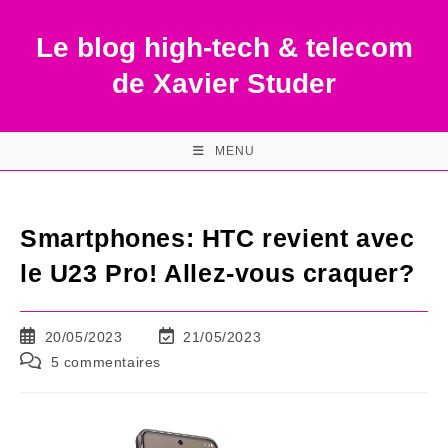
Skip
to
Le blog high-tech & telecom
content
de Xavier Studer
MENU
Smartphones: HTC revient avec
le U23 Pro! Allez-vous craquer?
Publication
Dernière
20/05/2023
21/05/2023
publiée :
modification
Commentaires
5 commentaires
de
de
la
la
publication :
publication :