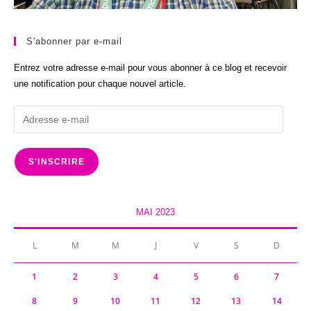
S'abonner par e-mail
Entrez votre adresse e-mail pour vous abonner à ce blog et recevoir
une notification pour chaque nouvel article.
Adresse
e-
mail
S'INSCRIRE
MAI 2023
L
M
M
J
V
S
D
1
2
3
4
5
6
7
8
9
10
11
12
13
14