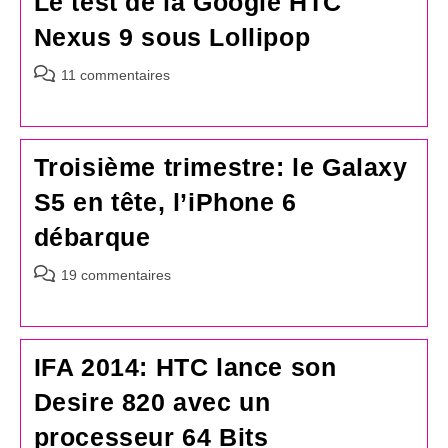
Le test de la Google HTC
Nexus 9 sous Lollipop
Commentaires
11 commentaires
de
la
publication :
Troisième trimestre: le Galaxy
S5 en tête, l’iPhone 6
débarque
Commentaires
19 commentaires
de
la
publication :
IFA 2014: HTC lance son
Desire 820 avec un
processeur 64 Bits