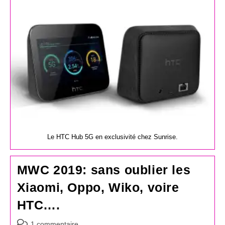
publication :
Le HTC Hub 5G en exclusivité chez Sunrise.
MWC 2019: sans oublier les
Xiaomi, Oppo, Wiko, voire
HTC….
Commentaires
1 commentaire