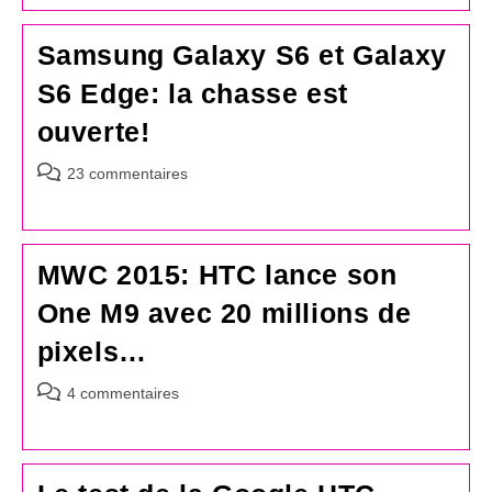
publication :
Samsung Galaxy S6 et Galaxy
S6 Edge: la chasse est
ouverte!
Commentaires
23 commentaires
de
la
publication :
MWC 2015: HTC lance son
One M9 avec 20 millions de
pixels…
Commentaires
4 commentaires
de
la
publication :