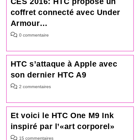
CES 2016: HTC propose un
coffret connecté avec Under
Armour…
Commentaires
0 commentaire
de
la
publication :
HTC s’attaque à Apple avec
son dernier HTC A9
Commentaires
2 commentaires
de
la
publication :
Et voici le HTC One M9 Ink
inspiré par l’«art corporel»
Commentaires
15 commentaires