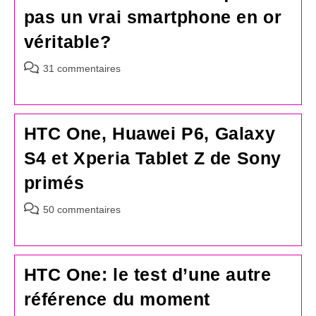
pas un vrai smartphone en or
véritable?
Commentaires
31 commentaires
de
la
publication :
HTC One, Huawei P6, Galaxy
S4 et Xperia Tablet Z de Sony
primés
Commentaires
50 commentaires
de
la
publication :
HTC One: le test d’une autre
référence du moment