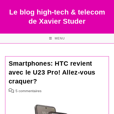
Skip
to
Le blog high-tech & telecom
content
de Xavier Studer
MENU
Smartphones: HTC revient
avec le U23 Pro! Allez-vous
craquer?
Commentaires
5 commentaires
de
la
publication :