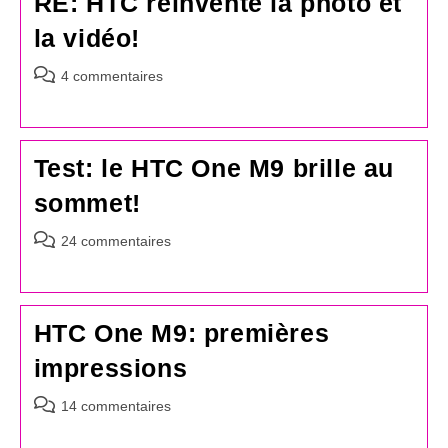
RE: HTC réinvente la photo et
la vidéo!
Commentaires
4 commentaires
de
la
publication :
Test: le HTC One M9 brille au
sommet!
Commentaires
24 commentaires
de
la
publication :
HTC One M9: premières
impressions
Commentaires
14 commentaires
de
la