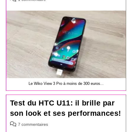
de
la
publication :
Le Wiko View 3 Pro à moins de 300 euros...
Test du HTC U11: il brille par
son look et ses performances!
Commentaires
7 commentaires
de