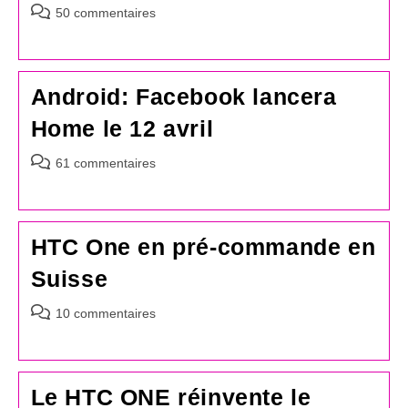
Commentaires
50 commentaires
de
la
publication :
Android: Facebook lancera
Home le 12 avril
Commentaires
61 commentaires
de
la
publication :
HTC One en pré-commande en
Suisse
Commentaires
10 commentaires
de
la
publication :
Le HTC ONE réinvente le