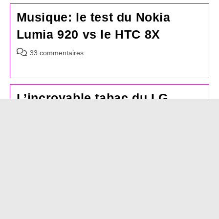
publication :
Musique: le test du Nokia
Lumia 920 vs le HTC 8X
Commentaires
33 commentaires
de
la
publication :
L’incroyable tabac du LG
Nexus 4 de Google
Commentaires
24 commentaires
de
la
publication :
Test: le HTC 8X brille malgré
des lacunes
Commentaires
27 commentaires