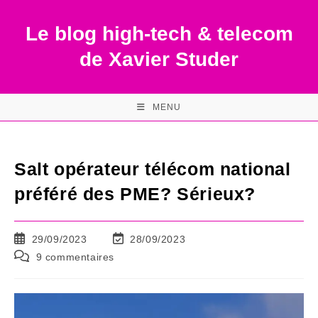
Skip
to
Le blog high-tech & telecom
content
de Xavier Studer
MENU
Salt opérateur télécom national
préféré des PME? Sérieux?
Publication
Dernière
29/09/2023
28/09/2023
publiée :
modification
Commentaires
9 commentaires
de
de
la
la
publication :
publication :