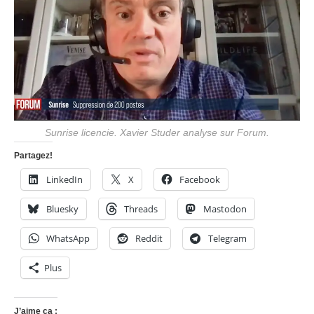
Sunrise licencie. Xavier Studer analyse sur Forum.
Partagez!
LinkedIn
X
Facebook
Bluesky
Threads
Mastodon
WhatsApp
Reddit
Telegram
Plus
J’aime ça :