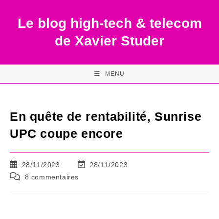
Skip
to
Le blog high-tech & telecom
content
de Xavier Studer
MENU
En quête de rentabilité, Sunrise
UPC coupe encore
Publication
Dernière
28/11/2023
28/11/2023
publiée :
modification
Commentaires
8 commentaires
de
de
la
la
publication :
publication :