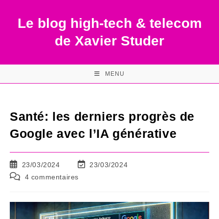
Skip
to
Le blog high-tech & telecom
content
de Xavier Studer
MENU
Santé: les derniers progrès de
Google avec l’IA générative
Publication
Dernière
23/03/2024
23/03/2024
publiée :
modification
Commentaires
4 commentaires
de
de
la
la
publication :
publication :