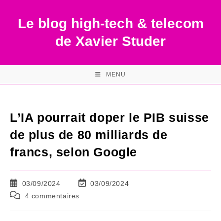
Skip
to
Le blog high-tech & telecom
content
de Xavier Studer
MENU
L’IA pourrait doper le PIB suisse
de plus de 80 milliards de
francs, selon Google
Publication
Dernière
03/09/2024
03/09/2024
publiée :
modification
Commentaires
4 commentaires
de
de
la
la
publication :