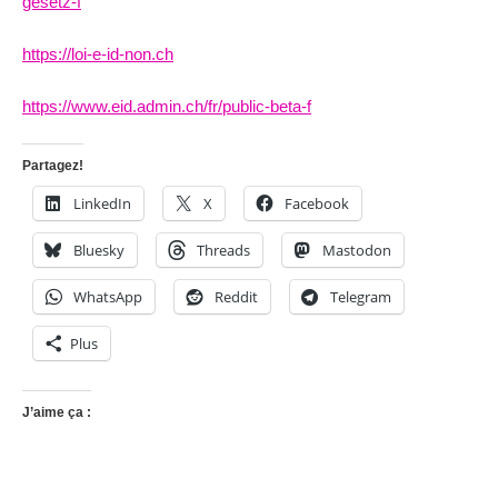
gesetz-f
https://loi-e-id-non.ch
https://www.eid.admin.ch/fr/public-beta-f
Partagez!
LinkedIn
X
Facebook
Bluesky
Threads
Mastodon
WhatsApp
Reddit
Telegram
Plus
J’aime ça :