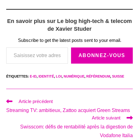
En savoir plus sur Le blog high-tech & telecom
de Xavier Studer
Subscribe to get the latest posts sent to your email.
Saisissez votre adresse e-mail…
ABONNEZ-VOUS
ÉTIQUETTES
:
E-ID
,
IDENTITÉ
,
LOI
,
NUMÉRIQUE
,
RÉFÉRENDUM
,
SUISSE
Read
Article précédent
more
Streaming TV: ambitieux, Zattoo acquiert Green Streams
articles
Article suivant
Swisscom: défis de rentabilité après la digestion de
Vodafone Italia