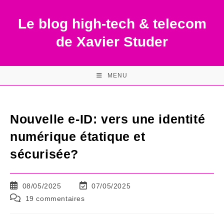
Skip
to
Le blog high-tech & telecom
content
de Xavier Studer
MENU
Nouvelle e-ID: vers une identité
numérique étatique et
sécurisée?
Publication
Dernière
08/05/2025
07/05/2025
publiée :
modification
Commentaires
19 commentaires
de
de
la
la
publication :