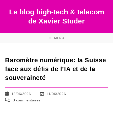
Skip
to
Le blog high-tech & telecom
content
de Xavier Studer
MENU
Baromètre numérique: la Suisse
face aux défis de l’IA et de la
souveraineté
Publication
Dernière
12/06/2026
11/06/2026
publiée :
modification
Commentaires
3 commentaires
de
de
la
la
publication :