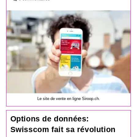
de
la
publication :
Le site de vente en ligne Siroop.ch.
Options de données:
Swisscom fait sa révolution