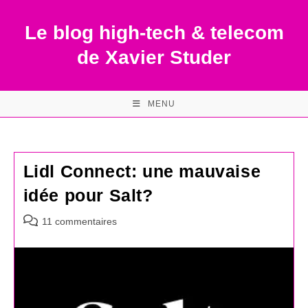
Skip
to
Le blog high-tech & telecom
content
de Xavier Studer
MENU
Lidl Connect: une mauvaise
idée pour Salt?
Commentaires
11 commentaires
de
la
publication :