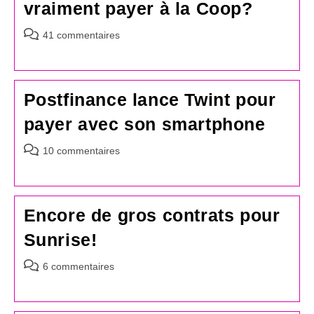
vraiment payer à la Coop?
Commentaires
41 commentaires
de
la
publication :
Postfinance lance Twint pour
payer avec son smartphone
Commentaires
10 commentaires
de
la
publication :
Encore de gros contrats pour
Sunrise!
Commentaires
6 commentaires
de
la
publication :