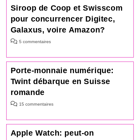
Siroop de Coop et Swisscom
pour concurrencer Digitec,
Galaxus, voire Amazon?
Commentaires
5 commentaires
de
la
publication :
Porte-monnaie numérique:
Twint débarque en Suisse
romande
Commentaires
15 commentaires
de
la
publication :
Apple Watch: peut-on