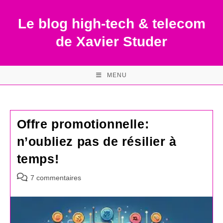
Skip
to
Le blog high-tech & telecom
content
de Xavier Studer
MENU
Offre promotionnelle:
n’oubliez pas de résilier à
temps!
Commentaires
7 commentaires
de
la
publication :