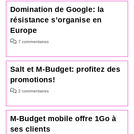
Domination de Google: la
résistance s’organise en
Europe
Commentaires
7 commentaires
de
la
publication :
Salt et M-Budget: profitez des
promotions!
Commentaires
2 commentaires
de
la
publication :
M-Budget mobile offre 1Go à
ses clients