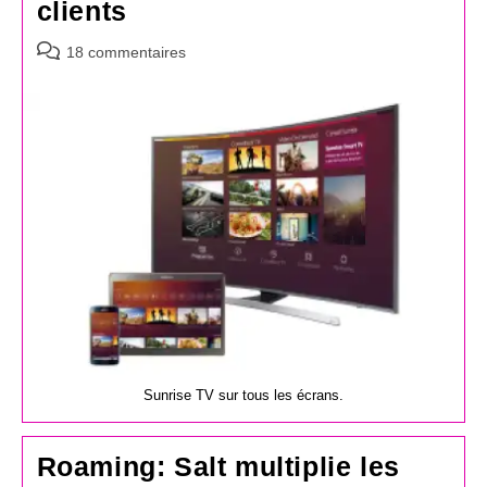
clients
Commentaires
18 commentaires
de
la
publication :
Sunrise TV sur tous les écrans.
Roaming: Salt multiplie les