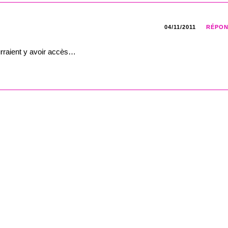
04/11/2011
RÉPO
rraient y avoir accès…