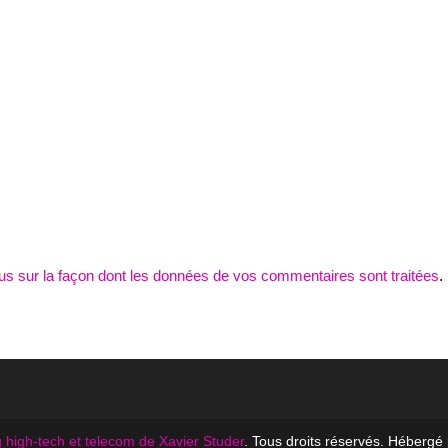
lus sur la façon dont les données de vos commentaires sont traitées
.
 high-tech et telecom de Xavier Studer
. Tous droits réservés. Hébergé