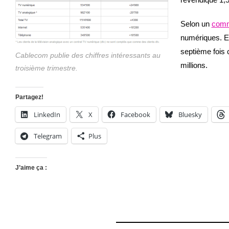
Selon un
comm
numériques. En
septième fois 
Cablecom publie des chiffres intéressants au
millions.
troisième trimestre.
Partagez!
LinkedIn
X
Facebook
Bluesky
Telegram
Plus
J’aime ça :