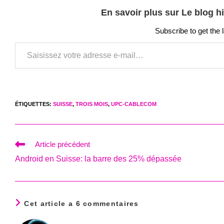
En savoir plus sur Le blog h
Subscribe to get the 
Saisissez votre adresse e-mail…
ÉTIQUETTES
:
SUISSE
,
TROIS MOIS
,
UPC-CABLECOM
Read
Article précédent
more
Android en Suisse: la barre des 25% dépassée
articles
Cet article a 6 commentaires