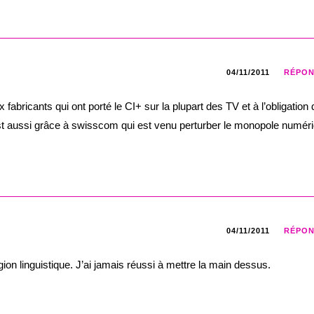
04/11/2011
RÉPO
bricants qui ont porté le CI+ sur la plupart des TV et à l’obligation 
st aussi grâce à swisscom qui est venu perturber le monopole numér
04/11/2011
RÉPO
gion linguistique. J’ai jamais réussi à mettre la main dessus.