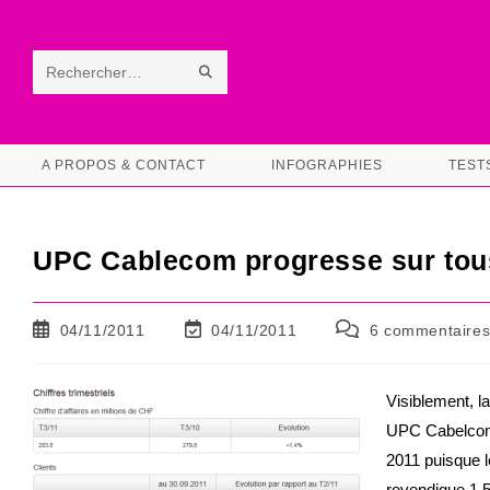
Skip
to
content
ENVOYER
Rechercher
LA
sur
RECHERCHE
ce
A PROPOS & CONTACT
INFOGRAPHIES
TEST
site
UPC Cablecom progresse sur tous
Publication
Dernière
Commentaires
04/11/2011
04/11/2011
6 commentaire
publiée :
modification
de
de
la
la
publication :
Visiblement, l
publication :
UPC Cabelcom a
2011 puisque l
revendique 1,5 