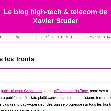
Le blog high-tech & telecom de
Xavier Studer
S
5G
TEST DÉBIT INTERNET
CONFIDENTIA
 les fronts
s
a
publicité avec Carlos Leal
, aussi
diffusée sur YouTube
, porte ses frui
 publié des résultats plutôt convaincants sur le troisième trimestre
e plus grand câblo-opérateur des Suisse progresse sur tous les fronts.
millions de clients sur la TV.