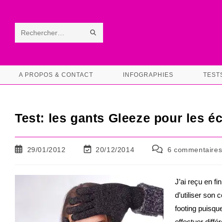
Skip
to
content
ENVOYER
Rechercher
LA
sur
RECHERCHE
ce
A PROPOS & CONTACT
INFOGRAPHIES
TEST
site
Test: les gants Gleeze pour les éc
Publication
Dernière
Commentaires
29/01/2012
20/12/2014
6 commentaire
publiée :
modification
de
de
la
la
publication :
J’ai reçu en f
publication :
d’utiliser son 
footing puisque
effectuer diffé