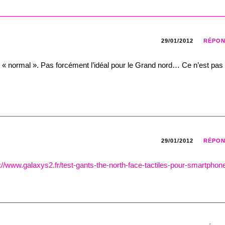
29/01/2012
RÉPO
ge « normal ». Pas forcément l’idéal pour le Grand nord… Ce n’est pas
29/01/2012
RÉPO
p://www.galaxys2.fr/test-gants-the-north-face-tactiles-pour-smartphon