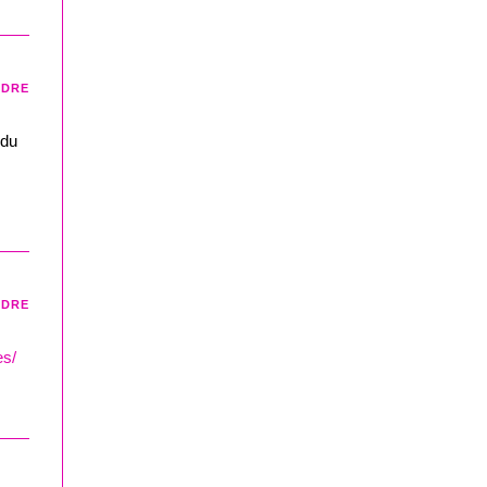
NDRE
 du
NDRE
es/