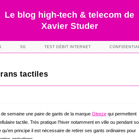
Le blog high-tech & telecom de
Xavier Studer
S
5G
TEST DÉBIT INTERNET
CONFIDENTIA
rans tactiles
s
in de semaine une paire de gants de la marque
Gleeze
qui permettent
cellulaire tactile. Très pratique l’hiver notamment en ville ou pendant s
 qu’en principe il est nécessaire de retirer ses gants ordinaires pour
rentes opérations.