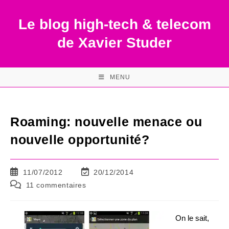
Skip
to
Le blog high-tech & telecom
content
de Xavier Studer
MENU
Roaming: nouvelle menace ou
nouvelle opportunité?
Publication
Dernière
11/07/2012
20/12/2014
publiée :
modification
Commentaires
11 commentaires
de
de
la
la
publication :
publication :
On le sait,