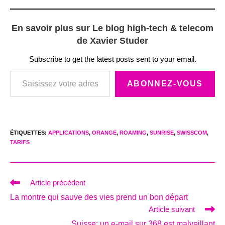
En savoir plus sur Le blog high-tech & telecom
de Xavier Studer
Subscribe to get the latest posts sent to your email.
Saisissez votre adresse e-mail…
ABONNEZ-VOUS
ÉTIQUETTES
:
APPLICATIONS
,
ORANGE
,
ROAMING
,
SUNRISE
,
SWISSCOM
,
TARIFS
Read
Article précédent
more
La montre qui sauve des vies prend un bon départ
articles
Article suivant
Suisse: un e-mail sur 368 est malveillant