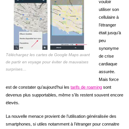
vouloir
utiliser son
cellulaire à
l’étranger
était jusqu’à
peu
synonyme
Téléchargez les cartes de Google Maps avant
de crise
de partir en voyage pour éviter de mauvaises
cardiaque
surprises…
assurée.
Mais force
est de constater qu’aujourd’hui les
tarifs de roaming
sont
devenus plus supportables, même s’ils restent souvent encore
élevés.
La nouvelle menace provient de l’utilisation généralisée des
smartphones, si utiles notamment à l’étranger pour connaitre