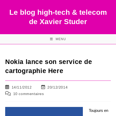
Skip
to
Le blog high-tech & telecom
content
de Xavier Studer
MENU
Nokia lance son service de
cartographie Here
Publication
Dernière
14/11/2012
20/12/2014
publiée :
modification
Commentaires
10 commentaires
de
de
la
la
publication :
publication :
Toujours en