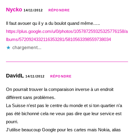
Nycko
14/11/2012
RÉPONDRE
Il faut avouer qu il y a du boulot quand même…..
https://plus.google.com/u/0/photos/105787259325325776158/a
lbums/5720924332116353281/5810563398559738034
chargement…
DavidL
14/11/2012
RÉPONDRE
On pourrait trouver la comparaison inverse à un endroit
différent sans problèmes.
La Suisse n’est pas le centre du monde et si ton quartier n’a
pas été bichonné cela ne veux pas dire que leur service est
pourri.
J’utilise beaucoup Google pour les cartes mais Nokia, alias