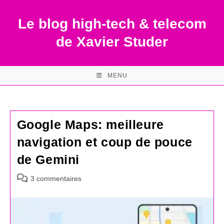
Skip
to
Le blog high-tech & telecom
content
de Xavier Studer
MENU
Google Maps: meilleure
navigation et coup de pouce
de Gemini
Commentaires
3 commentaires
de
la
publication :