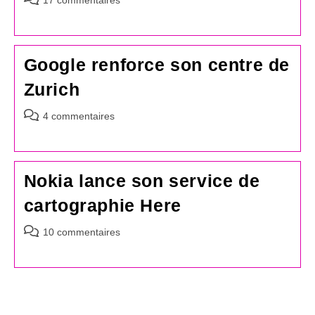
de
la
publication :
Google renforce son centre de
Zurich
Commentaires
4 commentaires
de
la
publication :
Nokia lance son service de
cartographie Here
Commentaires
10 commentaires
de
la
publication :