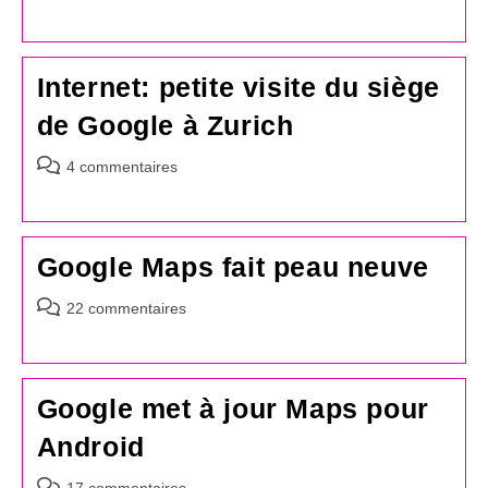
de
la
publication :
Internet: petite visite du siège
de Google à Zurich
Commentaires
4 commentaires
de
la
publication :
Google Maps fait peau neuve
Commentaires
22 commentaires
de
la
publication :
Google met à jour Maps pour
Android
Commentaires
17 commentaires