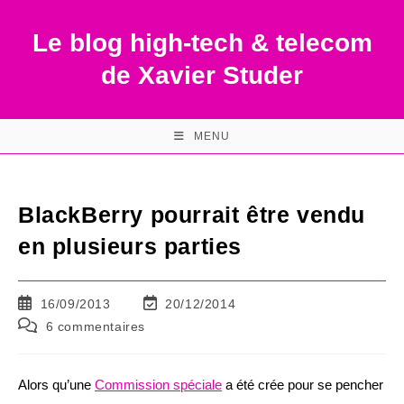
Skip
to
Le blog high-tech & telecom
content
de Xavier Studer
MENU
BlackBerry pourrait être vendu
en plusieurs parties
Publication
Dernière
16/09/2013
20/12/2014
publiée :
modification
Commentaires
6 commentaires
de
de
la
la
publication :
publication :
Alors qu’une
Commission spéciale
a été crée pour se pencher