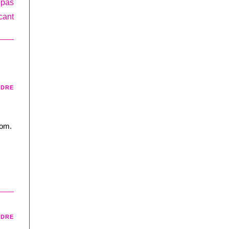
e pas
cant
NDRE
com.
NDRE