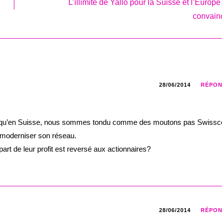
L’illimité de Yallo pour la Suisse et l’Europ
convain
28/06/2014
RÉPO
uvent qu’en Suisse, nous sommes tondu comme des moutons pas Swiss
 moderniser son réseau.
art de leur profit est reversé aux actionnaires?
28/06/2014
RÉPO