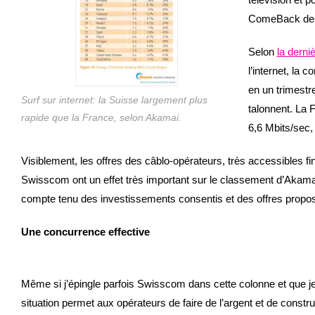
ComeBack de 
Selon
la derni
l’internet, la
en un trimestr
Surf sur internet: la Suisse largement plus
talonnent. La 
rapide que la France, selon Akamai.
6,6 Mbits/sec, 
Visiblement, les offres des câblo-opérateurs, très accessibles fi
Swisscom ont un effet très important sur le classement d’Akamai
compte tenu des investissements consentis et des offres propo
Une concurrence effective
Même si j’épingle parfois Swisscom dans cette colonne et que je d
situation permet aux opérateurs de faire de l’argent et de const