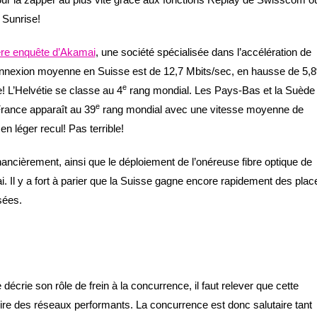
Sunrise!
ère enquête d’Akamai
, une société spécialisée dans l’accélération de
 connexion moyenne en Suisse est de 12,7 Mbits/sec, en hausse de 5,
e
e! L’Helvétie se classe au 4
rang mondial. Les Pays-Bas et la Suède 
e
France apparaît au 39
rang mondial avec une vitesse moyenne de
en léger recul! Pas terrible!
nancièrement, ainsi que le déploiement de l’onéreuse fibre optique de
. Il y a fort à parier que la Suisse gagne encore rapidement des plac
sées.
écrie son rôle de frein à la concurrence, il faut relever que cette
ruire des réseaux performants. La concurrence est donc salutaire tant