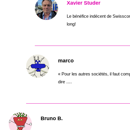
Xavier Studer
Le bénéfice indécent de Swissco
long!
marco
« Pour les autres sociétés, il faut co
dire ….
Bruno B.