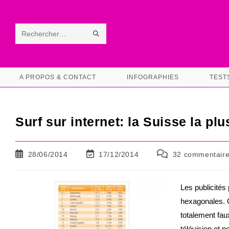
Skip
to
content
ENVOYER
Rechercher
LA
sur
RECHERCHE
ce
A PROPOS & CONTACT
INFOGRAPHIES
TEST
site
Surf sur internet: la Suisse la pl
Publication
Dernière
Commentaires
28/06/2014
17/12/2014
32 commentair
publiée :
modification
de
de
la
la
publication :
Les publicités 
publication :
hexagonales. O
totalement fau
télévision et 