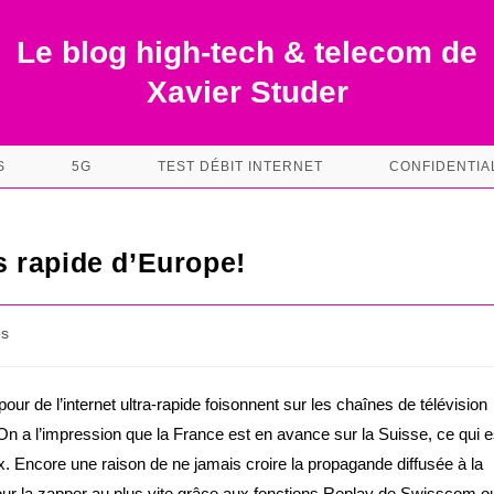
Le blog high-tech & telecom de
Xavier Studer
S
5G
TEST DÉBIT INTERNET
CONFIDENTIA
us rapide d’Europe!
es
pour de l’internet ultra-rapide foisonnent sur les chaînes de télévision
n a l’impression que la France est en avance sur la Suisse, ce qui e
x. Encore une raison de ne jamais croire la propagande diffusée à la
pour la zapper au plus vite grâce aux fonctions Replay de Swisscom o