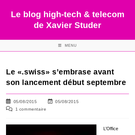
Skip
to
Le blog high-tech & telecom
content
de Xavier Studer
MENU
Le «.swiss» s’embrase avant
son lancement début septembre
Publication
Dernière
05/08/2015
05/08/2015
publiée :
modification
Commentaires
1 commentaire
de
de
la
la
publication :
publication :
L’Office