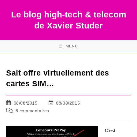
Skip
to
Le blog high-tech & telecom
content
de Xavier Studer
MENU
Salt offre virtuellement des
cartes SIM…
Publication
Dernière
08/08/2015
08/08/2015
publiée :
modification
Commentaires
8 commentaires
de
de
la
la
publication :
publication :
C’est