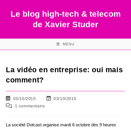
Skip
to
Le blog high-tech & telecom
content
de Xavier Studer
MENU
La vidéo en entreprise: oui mais
comment?
Publication
Dernière
03/10/2015
03/10/2015
publiée :
modification
Commentaires
1 commentaire
de
de
la
la
publication :
publication :
La société Dotcast organise mardi 6 octobre dès 9 heures