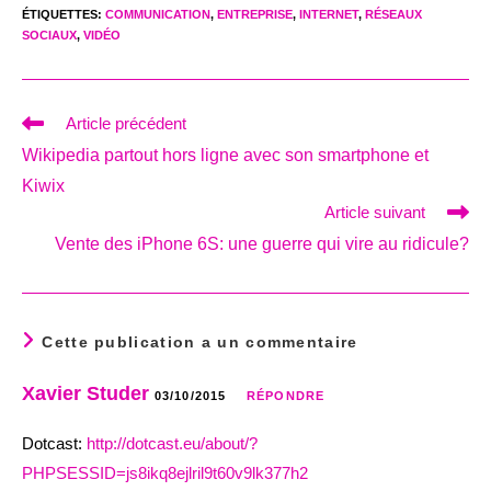
ÉTIQUETTES
:
COMMUNICATION
,
ENTREPRISE
,
INTERNET
,
RÉSEAUX
SOCIAUX
,
VIDÉO
Read
Article précédent
more
Wikipedia partout hors ligne avec son smartphone et
articles
Kiwix
Article suivant
Vente des iPhone 6S: une guerre qui vire au ridicule?
Cette publication a un commentaire
Xavier Studer
03/10/2015
RÉPONDRE
Dotcast:
http://dotcast.eu/about/?
PHPSESSID=js8ikq8ejlril9t60v9lk377h2