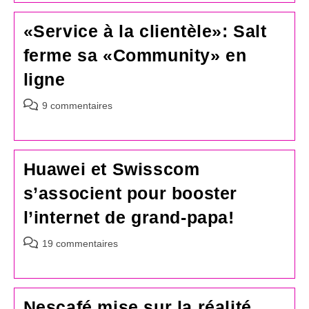
«Service à la clientèle»: Salt
ferme sa «Community» en
ligne
Commentaires
9 commentaires
de
la
publication :
Huawei et Swisscom
s’associent pour booster
l’internet de grand-papa!
Commentaires
19 commentaires
de
la
publication :
Nescafé mise sur la réalité