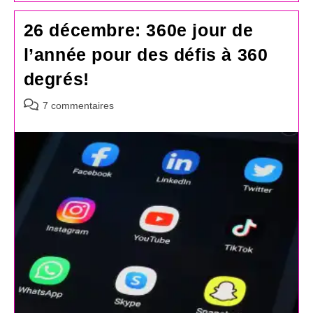
26 décembre: 360e jour de
l’année pour des défis à 360
degrés!
Commentaires
7 commentaires
de
la
publication :