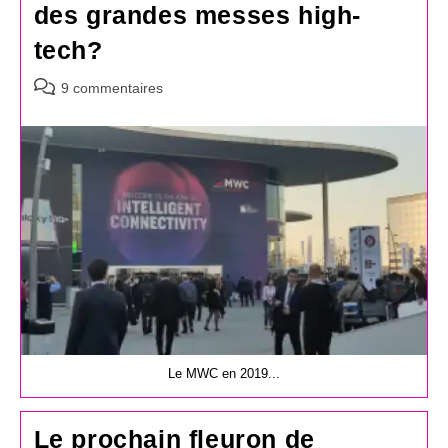
des grandes messes high-
tech?
Commentaires
9 commentaires
de
la
publication :
Le MWC en 2019...
Le prochain fleuron de