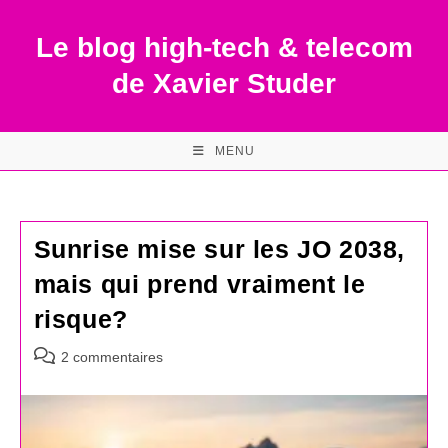
Skip
to
Le blog high-tech & telecom
content
de Xavier Studer
MENU
Sunrise mise sur les JO 2038,
mais qui prend vraiment le
risque?
Commentaires
2 commentaires
de
la
publication :