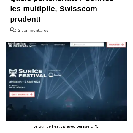
les multiplie, Swisscom
prudent!
Commentaires
2 commentaires
de
la
publication :
Le SunIce Festival avec Sunrise UPC.