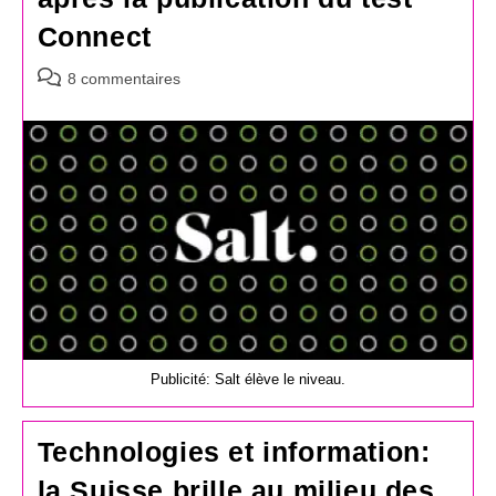
Connect
Commentaires
8 commentaires
de
la
publication :
Publicité: Salt élève le niveau.
Technologies et information:
la Suisse brille au milieu des