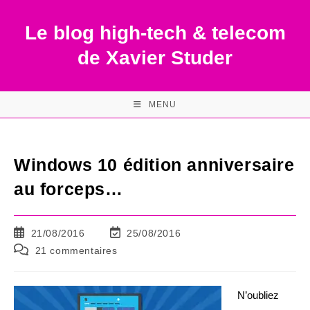
Skip
to
Le blog high-tech & telecom
content
de Xavier Studer
MENU
Windows 10 édition anniversaire
au forceps…
Publication
Dernière
21/08/2016
25/08/2016
publiée :
modification
Commentaires
21 commentaires
de
de
la
la
publication :
publication :
N’oubliez