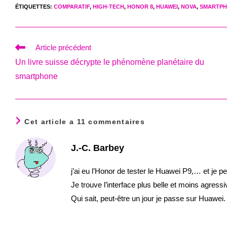
ÉTIQUETTES
:
COMPARATIF
,
HIGH-TECH
,
HONOR 8
,
HUAWEI
,
NOVA
,
SMARTP
Read
Article précédent
more
Un livre suisse décrypte le phénomène planétaire du
articles
smartphone
Cet article a 11 commentaires
J.-C. Barbey
j’ai eu l’Honor de tester le Huawei P9,… et je p
Je trouve l’interface plus belle et moins agres
Qui sait, peut-être un jour je passe sur Huawei.