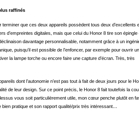
lus raffinés
 terminer que ces deux appareils possèdent tous deux d’excellents e
ers d’empreintes digitales, mais que celui du Honor 8 tire son épingle
déclinaison davantage personnalisable, notamment grâce à un ingéni
nique, puisqu’il est possible de l’enfoncer, par exemple pour ouvrir u
tiver la lampe torche ou encore faire une capture d’écran. Très, très
ppareils dont l’autonomie n’est pas tout à fait de deux jours pour le H
ité de leur design. Sur ce point précis, le Honor 8 fait toutefois la co
-dessus vous soit particulièrement utile, mon cœur penche plutôt en f
ien pratique et son rapport qualité/prix très intéressant…