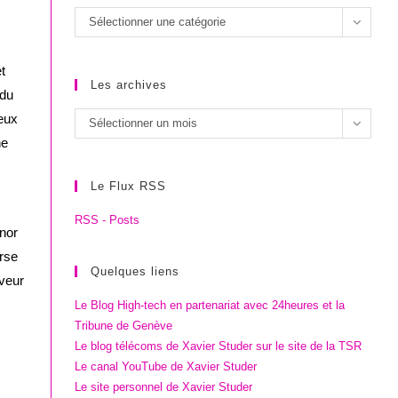
Les
Sélectionner une catégorie
catégories
t
Les archives
 du
eux
Les
Sélectionner un mois
archives
ne
Le Flux RSS
RSS - Posts
onor
urse
Quelques liens
aveur
Le Blog High-tech en partenariat avec 24heures et la
Tribune de Genève
Le blog télécoms de Xavier Studer sur le site de la TSR
Le canal YouTube de Xavier Studer
Le site personnel de Xavier Studer