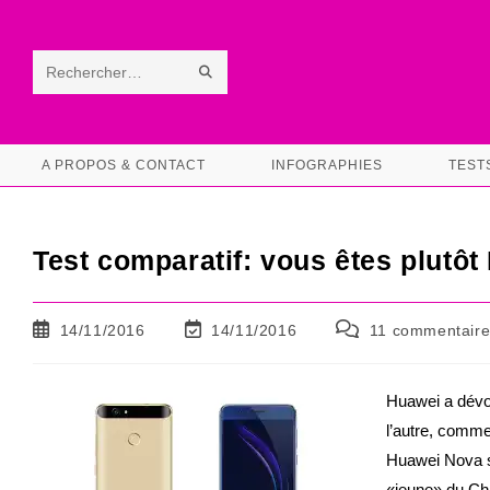
Skip
to
content
ENVOYER
Rechercher
LA
sur
RECHERCHE
ce
A PROPOS & CONTACT
INFOGRAPHIES
TEST
site
Test comparatif: vous êtes plutô
Publication
Dernière
Commentaires
14/11/2016
14/11/2016
11 commentaire
publiée :
modification
de
de
la
la
publication :
Huawei a dévoi
publication :
l’autre, comme 
Huawei Nova s
«jeune» du Chi