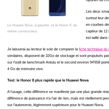
Les deux smart
surtout leur d
en courbes des
Le Huawei Nova, à gauche, vs le Honor 8, du
capteur de 12 
même constructeur.
est taillé dans
Je laisserai au lecteur le soin de comparer la
fiche technique du
similaires, disposent de 32Go de stockage et sont propulsés par A
sur l’outil de benchmark Antutu et le second environ 94’658 points
4 Go de mémoire vive.
Test: le Honor 8 plus rapide que le Huawei Nova
A l’usage, cette différence se manifeste par une plus grande réact
différence de puissance n’a l’air de rien, mais est réellement per
sur l’autonomie, légèrement supérieure pour le Huawei Nova.