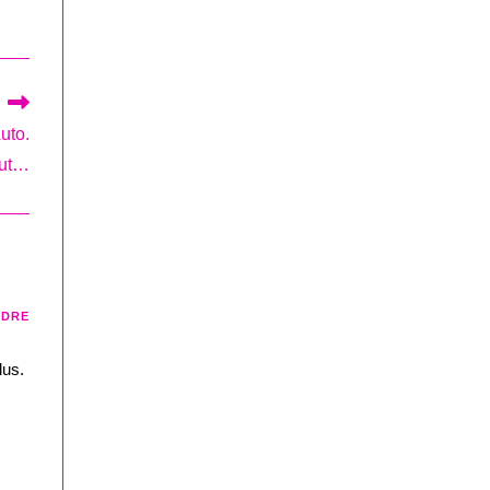
uto.
out…
NDRE
lus.