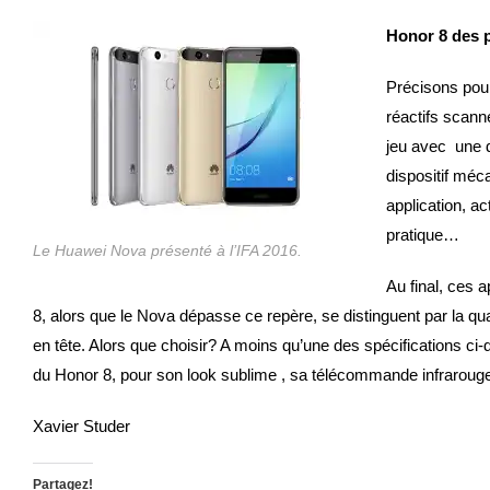
Honor 8 des p
Précisons pour
réactifs scann
jeu avec une 
dispositif méca
application, ac
pratique…
Le Huawei Nova présenté à l’IFA 2016.
Au final, ces a
8, alors que le Nova dépasse ce repère, se distinguent par la qual
en tête. Alors que choisir? A moins qu’une des spécifications ci
du Honor 8, pour son look sublime , sa télécommande infrarouge b
Xavier Studer
Partagez!