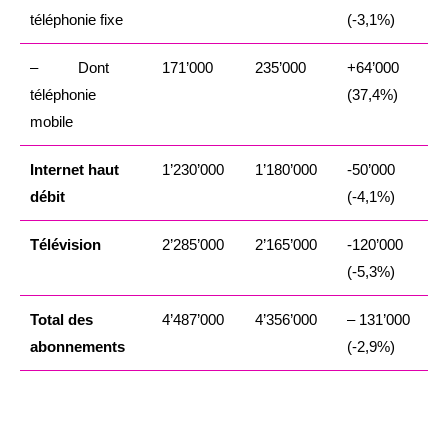
téléphonie fixe
(-3,1%)
– Dont
171’000
235’000
+64’000
téléphonie
(37,4%)
mobile
Internet haut
1’230’000
1’180’000
-50’000
débit
(-4,1%)
Télévision
2’285’000
2’165’000
-120’000
(-5,3%)
Total des
4’487’000
4’356’000
– 131’000
abonnements
(-2,9%)