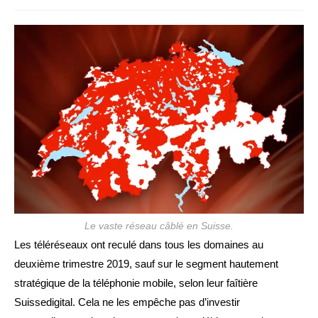
de
la
la
publication :
publication :
Le vaste réseau câblé en Suisse.
Les téléréseaux ont reculé dans tous les domaines au
deuxième trimestre 2019, sauf sur le segment hautement
stratégique de la téléphonie mobile, selon leur faîtière
Suissedigital. Cela ne les empêche pas d’investir