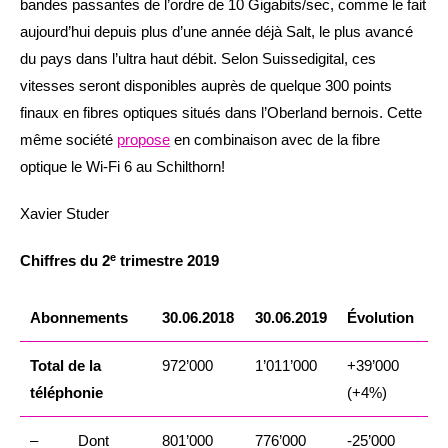
bandes passantes de l’ordre de 10 Gigabits/sec, comme le fait
aujourd’hui depuis plus d’une année déjà Salt, le plus avancé
du pays dans l’ultra haut débit. Selon Suissedigital, ces
vitesses seront disponibles auprès de quelque 300 points
finaux en fibres optiques situés dans l’Oberland bernois. Cette
même société
propose
en combinaison avec de la fibre
optique le Wi-Fi 6 au Schilthorn!
Xavier Studer
e
Chiffres du 2
trimestre 2019
Abonnements
30.06.2018
30.06.2019
Évolution
Total de la
972’000
1’011’000
+39’000
téléphonie
(+4%)
– Dont
801’000
776’000
-25’000