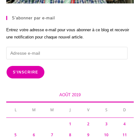
S'abonner par e-mail
Entrez votre adresse e-mail pour vous abonner à ce blog et recevoir
une notification pour chaque nouvel article.
Adresse
e-
mail
S'INSCRIRE
AOÛT 2019
L
M
M
J
V
S
D
1
2
3
4
5
6
7
8
9
10
11