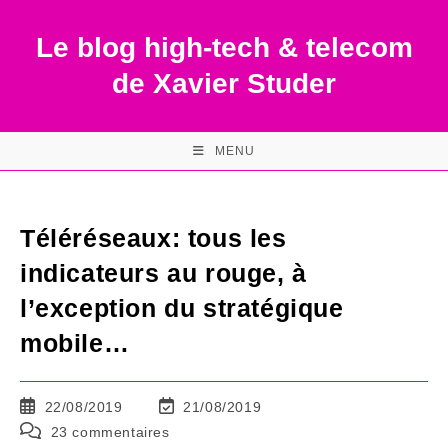
Skip
to
Le blog high-tech & telecom
content
de Xavier Studer
MENU
Téléréseaux: tous les
indicateurs au rouge, à
l’exception du stratégique
mobile…
Publication
Dernière
22/08/2019
21/08/2019
publiée :
modification
Commentaires
23 commentaires
de