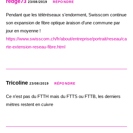
redge73
23/08/2019
RÉPONDRE
Pendant que les téléréseaux s’endorment, Swisscom continue
son expansion de fibre optique àraison d’une commune par
jour en moyenne !
https://www.swisscom.ch/fr/about/entreprise/portrait/reseau/ca
rte-extension-reseau-fibre.html
Tricoline
23/08/2019
RÉPONDRE
Ce n’est pas du FTTH mais du FTTS ou FTTB, les derniers
mètres restent en cuivre