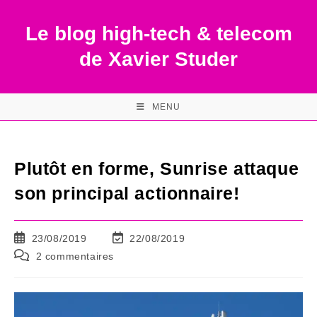
Skip
to
Le blog high-tech & telecom
content
de Xavier Studer
MENU
Plutôt en forme, Sunrise attaque
son principal actionnaire!
Publication
Dernière
23/08/2019
22/08/2019
publiée :
modification
Commentaires
2 commentaires
de
de
la
la
publication :
publication :