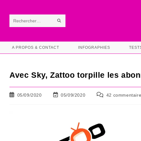
Skip
to
content
ENVOYER
Rechercher
LA
sur
RECHERCHE
ce
A PROPOS & CONTACT
INFOGRAPHIES
TEST
site
Avec Sky, Zattoo torpille les ab
Publication
Dernière
Commentaires
05/09/2020
05/09/2020
42 commentair
publiée :
modification
de
de
la
la
publication :
publication :