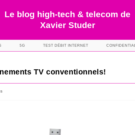
Le blog high-tech & telecom de
Xavier Studer
S
5G
TEST DÉBIT INTERNET
CONFIDENTIA
onnements TV conventionnels!
es