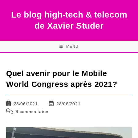
Skip
to
Le blog high-tech & telecom
content
de Xavier Studer
MENU
Quel avenir pour le Mobile
World Congress après 2021?
Publication
Dernière
28/06/2021
28/06/2021
publiée :
modification
Commentaires
9 commentaires
de
de
la
la
publication :
publication :