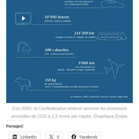
D’ici 2050, la Confédération entend ramener les émissions
annuelles de CO2 à 1,5 tonne per capita. Graphique:Empa.
Partagez!
LinkedIn
X
Facebook