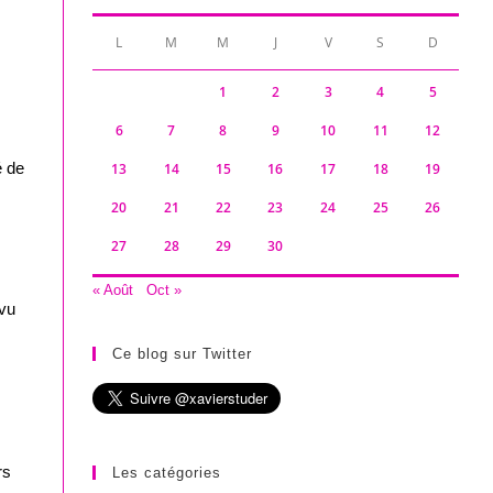
L
M
M
J
V
S
D
1
2
3
4
5
6
7
8
9
10
11
12
é de
13
14
15
16
17
18
19
20
21
22
23
24
25
26
27
28
29
30
« Août
Oct »
 vu
Ce blog sur Twitter
rs
Les catégories