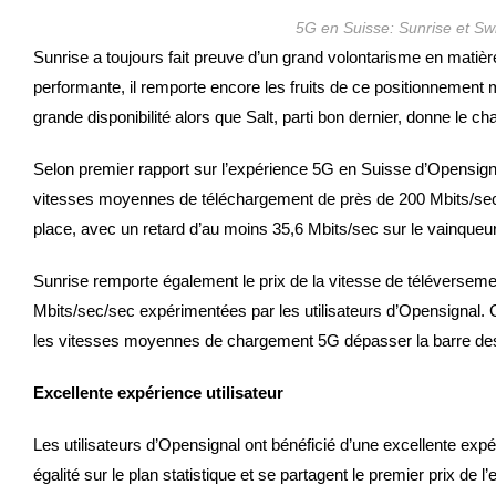
5G en Suisse: Sunrise et Sw
Sunrise a toujours fait preuve d’un grand volontarisme en matière
performante, il remporte encore les fruits de ce positionnem
grande disponibilité alors que Salt, parti bon dernier, donne le ch
Selon premier rapport sur l’expérience 5G en Suisse d’Opensignal,
vitesses moyennes de téléchargement de près de 200 Mbits/sec.
place, avec un retard d’au moins 35,6 Mbits/sec sur le vainqueu
Sunrise remporte également le prix de la vitesse de téléverse
Mbits/sec/sec expérimentées par les utilisateurs d’Opensignal. C
les vitesses moyennes de chargement 5G dépasser la barre de
Excellente expérience utilisateur
Les utilisateurs d’Opensignal ont bénéficié d’une excellente exp
égalité sur le plan statistique et se partagent le premier prix 