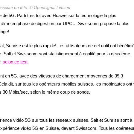
isscom en tête. © Opensignal Limited.
 de 5G. Parti très tôt avec Huawei sur la technologie la plus
ent même en phase de digestion par UPC… Swisscom propose la plus
ange!
 Sunrise est le plus rapide! Les utilisateurs de cet outil ont bénéfici
 Salt et Swisscom sont statistiquement à égalité pour la deuxième
r,
selon ce test
.
ment en 5G, avec des vitesses de chargement moyennes de 39,3
ela dit, sur tous les opérateurs mobiles suisses, les mobinautes ont
s 30 Mbits/sec, selon le même coup de sonde.
érience vidéo 5G sur tous les réseaux suisses. Salt et Sunrise sont à
de l’expérience vidéo 5G en Suisse, devant Swisscom. Tous les opérateu