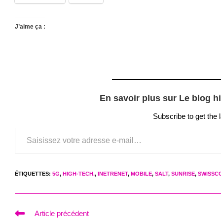
J’aime ça :
En savoir plus sur Le blog h
Subscribe to get the 
Saisissez votre adresse e-mail…
ÉTIQUETTES
:
5G
,
HIGH-TECH.
,
INETRENET
,
MOBILE
,
SALT
,
SUNRISE
,
SWISSC
Read
Article précédent