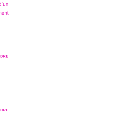
d’un
ment
NDRE
NDRE