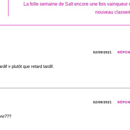
La folle semaine de Salt encore une fois vainqueur 
nouveau classe
02/09/2021
RÉPO
dif » plutôt que retard tardif.
02/09/2021
RÉPO
ère???