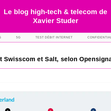
Le blog high-tech & telecom de
Xavier Studer
S
5G
TEST DÉBIT INTERNET
CONFIDENTIA
 Swisscom et Salt, selon Opensigna
s