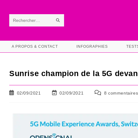
Skip
to
content
ENVOYER
Rechercher
LA
sur
RECHERCHE
ce
A PROPOS & CONTACT
INFOGRAPHIES
TEST
site
Sunrise champion de la 5G devant
Publication
Dernière
Commentaires
02/09/2021
02/09/2021
8 commentaire
publiée :
modification
de
de
la
la
publication :
publication :