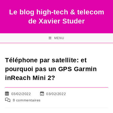
Skip
to
Le blog high-tech & telecom
content
de Xavier Studer
MENU
Téléphone par satellite: et
pourquoi pas un GPS Garmin
inReach Mini 2?
Publication
Dernière
03/02/2022
03/02/2022
publiée :
modification
Commentaires
8 commentaires
de
de
la
la
publication :